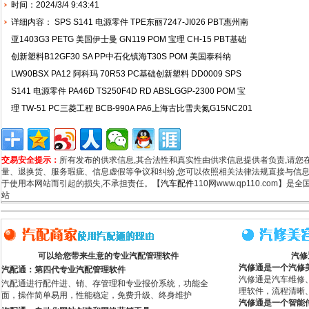
时间：2024/3/4 9:43:41
详细内容： SPS S141 电源零件 TPE东丽7247-JI026 PBT惠州南
亚1403G3 PETG 美国伊士曼 GN119 POM 宝理 CH-15 PBT基础
创新塑料B12GF30 SA PP中石化镇海T30S POM 美国泰科纳
LW90BSX PA12 阿科玛 70R53 PC基础创新塑料 DD0009 SPS
S141 电源零件 PA46D TS250F4D RD ABSLGGP-2300 POM 宝
理 TW-51 PC三菱工程 BCB-990A PA6上海古比雪夫氮G15NC201
交易安全提示：
所有发布的供求信息,其合法性和真实性由供求信息提供者负责,请您
量、退换货、服务瑕疵、信息虚假等争议和纠纷,您可以依照相关法律法规直接与信息
于使用本网站而引起的损失,不承担责任。【
汽车配件
110网www.qp110.com】
站
可以给您带来生意的专业汽配管理软件
汽修
汽修通是一个汽修
汽配通：第四代专业汽配管理软件
汽修通是汽车维修
汽配通进行配件进、销、存管理和专业报价系统，功能全
理软件，流程清晰
面，操作简单易用，性能稳定，免费升级、终身维护
汽修通是一个智能