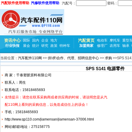
汽配软件使用帮助
汽修软件使用帮助
汽配号：
密码：
资讯中心
汽配黄页
国际
国内
企业
地方
电动车
摩托车
重型
行业快报
展会
统计
研究
政策
特种车
加盟商家
修理厂
农用车
轴承
当前位置：
汽车配件110网
>>
供\求\合作、代理、招聘信息中心
>>
求购
>>SPS S1
SPS S141 电源零件
商 家：千泰塑胶原料有限公司
联系人：周生
联系电话：15818465693
友情提示：请您在联系采购商或者供应商的时候，请说明您是从汽
配110网上看到的采购信息，以免造成信任上的误会！
手机：15818465693
http://www.qp110.com/jiamensan/jiamensan-37006.html
网站\邮箱\地址：275158775