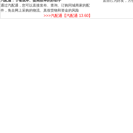
汽配通：节省成本、提高效率的好助手
置自己为好友，方
通过汽配通，您可以直接发布、查询、订购同城商家的配
件，免去网上采购的物流、真假货物和资金的风险
>>>汽配通【汽配通 13.60】