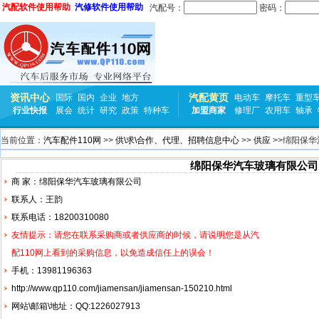
汽配软件使用帮助
汽修软件使用帮助
汽配号：
密码：
资讯中心
汽配黄页
国际
国内
企业
地方
电动车
摩托车
重型
行业快报
展会
统计
研究
政策
特种车
加盟商家
修理厂
农用车
轴承
当前位置：
汽车配件110网
>>
供\求\合作、代理、招聘信息中心
>>
供应
>>绵阳保
绵阳保华汽车玻璃有限公司
商 家：绵阳保华汽车玻璃有限公司
联系人：王韵
联系电话：18200310080
友情提示：请您在联系采购商或者供应商的时候，请说明您是从汽
配110网上看到的采购信息，以免造成信任上的误会！
手机：13981196363
http://www.qp110.com/jiamensan/jiamensan-150210.html
网站\邮箱\地址：QQ:1226027913