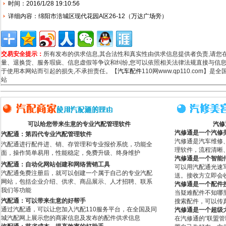
时间：2016/1/28 19:10:56
详细内容：绵阳市涪城区现代花园A区26-12（万达广场旁）
交易安全提示：
所有发布的供求信息,其合法性和真实性由供求信息提供者负责,请您
量、退换货、服务瑕疵、信息虚假等争议和纠纷,您可以依照相关法律法规直接与信息
于使用本网站而引起的损失,不承担责任。【
汽车配件
110网www.qp110.com】
站
可以给您带来生意的专业汽配管理软件
汽修
汽修通是一个汽修
汽配通：第四代专业汽配管理软件
汽修通是汽车维修
汽配通进行配件进、销、存管理和专业报价系统，功能全
理软件，流程清晰
面，操作简单易用，性能稳定，免费升级、终身维护
汽修通是一个智能
汽配通：自动化网站创建和网络营销工具
可以用汽配通光速
汽配通免费注册后，就可以创建一个属于自己的专业汽配
送。接收方立即会
网站，包括企业介绍、供求、商品展示、人才招聘、联系
汽修通是一个配件
我们等功能
当疑难配件不知哪
汽配通：可以带来生意的好帮手
搜索配件，可以传
通过汽配通，可以让您加入汽配110服务平台，在全国及同
汽修通是一个超级
城汽配网上展示您的商家信息及发布的配件供求信息
在汽修通的“联盟