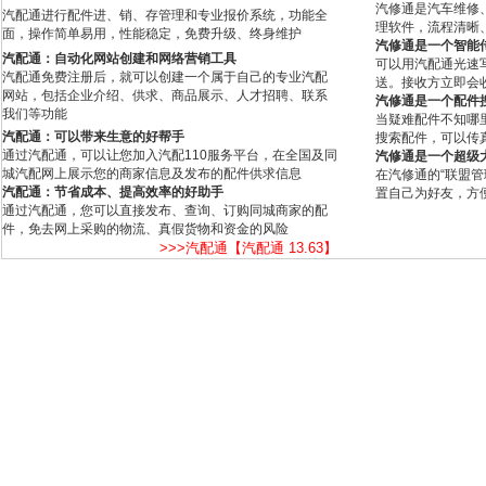
汽修通是汽车维修
汽配通进行配件进、销、存管理和专业报价系统，功能全
理软件，流程清晰
面，操作简单易用，性能稳定，免费升级、终身维护
汽修通是一个智能
汽配通：自动化网站创建和网络营销工具
可以用汽配通光速
汽配通免费注册后，就可以创建一个属于自己的专业汽配
送。接收方立即会
网站，包括企业介绍、供求、商品展示、人才招聘、联系
汽修通是一个配件
我们等功能
当疑难配件不知哪
汽配通：可以带来生意的好帮手
搜索配件，可以传
通过汽配通，可以让您加入汽配110服务平台，在全国及同
汽修通是一个超级
城汽配网上展示您的商家信息及发布的配件供求信息
在汽修通的“联盟
汽配通：节省成本、提高效率的好助手
置自己为好友，方
通过汽配通，您可以直接发布、查询、订购同城商家的配
件，免去网上采购的物流、真假货物和资金的风险
>>>汽配通【汽配通 13.63】