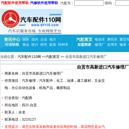
汽配软件使用帮助
汽修软件使用帮助
汽配号：
密码：
资讯中心
汽配黄页
国际
国内
企业
地方
电动车
摩托车
重型
行业快报
展会
统计
研究
政策
特种车
加盟商家
修理厂
农用车
轴承
当前位置：
汽车配件110网
>>
汽配黄页
>> 自贡市高新进口汽车修理厂
自贡市高新进口汽车修理厂
商家名称：自贡市高新进口汽车修理厂
经营项目：
汽车修理
，汽车配件，化工，油漆，建工建材，五金交
电，办公自动化设备，机电产品，
橡胶
制品
行业类别：汽配商
所在地区：四川-自贡
联系人：余龙
联系电话：3210127
友情提示：请您在联系采购商或者供应商的时候，请说明您是从汽