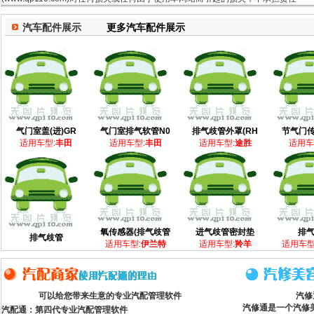
汽车配件展示
更多汽车配件展示
气门室盖(进)GR
气门室排气软管N0
排气歧管外罩(RH
节气门传
适用车型:
丰田
适用车型:
丰田
适用车型:
途胜
适用车
氧传感器(排气歧管
进气歧管密封垫
排
排气歧管
适用车型:
伊兰特
适用车型:
羚羊
适用车型
可以给您带来生意的专业汽配管理软件
汽修
汽修通是一个汽修
汽配通：第四代专业汽配管理软件