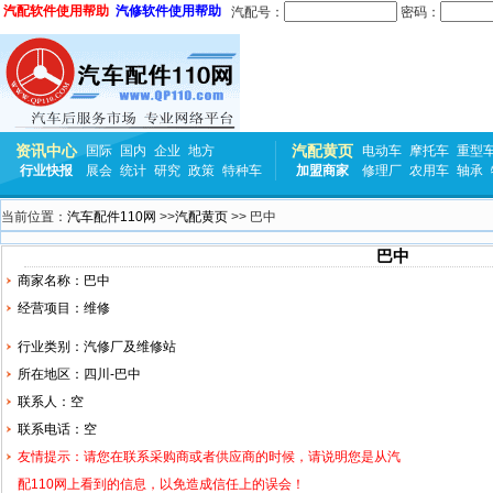
汽配软件使用帮助
汽修软件使用帮助
汽配号：
密码：
资讯中心
汽配黄页
国际
国内
企业
地方
电动车
摩托车
重型
行业快报
展会
统计
研究
政策
特种车
加盟商家
修理厂
农用车
轴承
当前位置：
汽车配件110网
>>
汽配黄页
>> 巴中
巴中
商家名称：巴中
经营项目：维修
行业类别：汽修厂及维修站
所在地区：四川-巴中
联系人：空
联系电话：空
友情提示：请您在联系采购商或者供应商的时候，请说明您是从汽
配110网上看到的信息，以免造成信任上的误会！