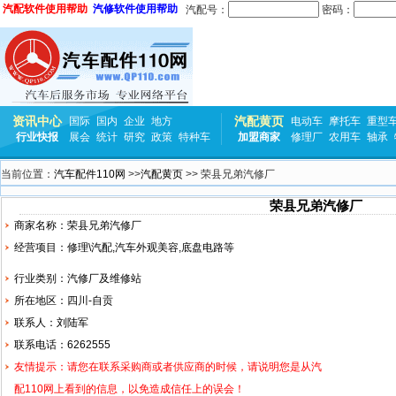
汽配软件使用帮助
汽修软件使用帮助
汽配号：
密码：
资讯中心
汽配黄页
国际
国内
企业
地方
电动车
摩托车
重型
行业快报
展会
统计
研究
政策
特种车
加盟商家
修理厂
农用车
轴承
当前位置：
汽车配件110网
>>
汽配黄页
>> 荣县兄弟汽修厂
荣县兄弟汽修厂
商家名称：荣县兄弟汽修厂
经营项目：修理\汽配,汽车外观美容,底盘电路等
行业类别：汽修厂及维修站
所在地区：四川-自贡
联系人：刘陆军
联系电话：6262555
友情提示：请您在联系采购商或者供应商的时候，请说明您是从汽
配110网上看到的信息，以免造成信任上的误会！