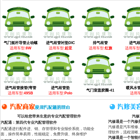
气门挺杆导管止动螺
进气歧管衬垫DIC
排气歧管
进气
适用车型:
8W
适用车型:
起亚
适用车型:
红旗
适用车型
进气歧管接管(弯管
进气歧管垫
暖风水管
气门室盖胶圈-41
适用车型:
495B
适用车型:
Polo
适用车
可以给您带来生意的专业汽配管理软件
汽修
汽修通是一个汽修
汽配通：第四代专业汽配管理软件
汽修通是汽车维修
汽配通进行配件进、销、存管理和专业报价系统，功能全
理软件，流程清晰
面，操作简单易用，性能稳定，免费升级、终身维护
汽修通是一个智能