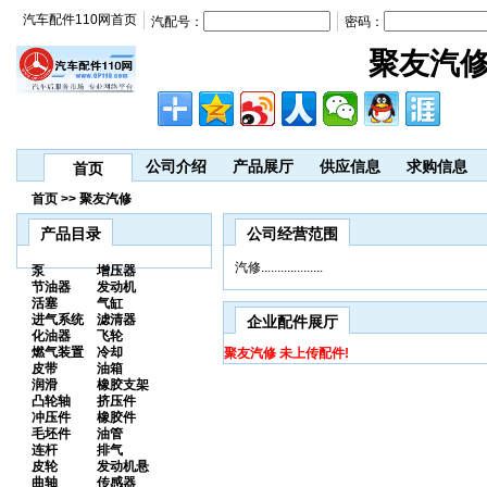
汽车配件110网首页
汽配号：
密码：
聚友汽
公司介绍
产品展厅
供应信息
求购信息
首页
首页 >> 聚友汽修
产品目录
公司经营范围
汽修...................
泵
增压器
节油器
发动机
活塞
气缸
进气系统
滤清器
企业配件展厅
化油器
飞轮
燃气装置
冷却
聚友汽修 未上传配件!
皮带
油箱
润滑
橡胶支架
凸轮轴
挤压件
冲压件
橡胶件
毛坯件
油管
连杆
排气
皮轮
发动机悬
曲轴
传感器