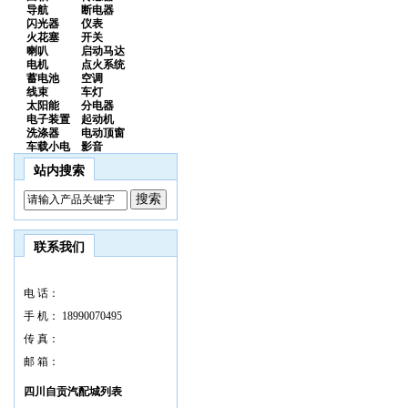
导航
断电器
闪光器
仪表
火花塞
开关
喇叭
启动马达
电机
点火系统
蓄电池
空调
线束
车灯
太阳能
分电器
电子装置
起动机
洗涤器
电动顶窗
车载小电
影音
站内搜索
联系我们
电 话：
手 机：
18990070495
传 真：
邮 箱：
四川自贡汽配城列表