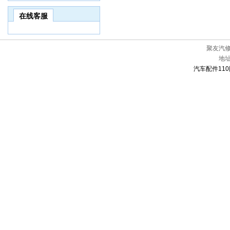
在线客服
聚友汽
地
汽车配件110网[