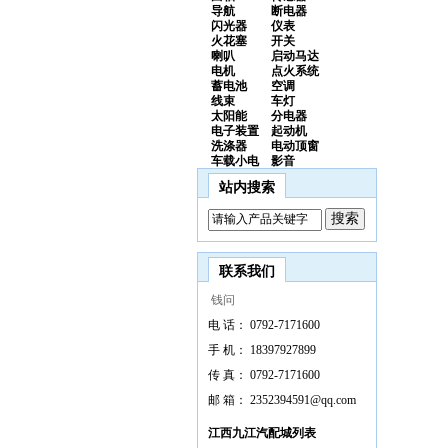
导航
断电器
闪光器
仪表
火花塞
开关
喇叭
启动马达
电机
点火系统
蓄电池
空调
线束
车灯
太阳能
分电器
电子装置
起动机
洗涤器
电动顶窗
车载小电
影音
站内搜索
联系我们
钱问
电 话：
0792-7171600
手 机：
18397927899
传 真：
0792-7171600
邮 箱：
2352394591@qq.com
江西九江汽配城列表