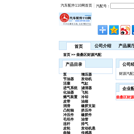
汽车配件110网首页
汽配号：
公司介绍
产品展
首页
首页 >> 柴桑区财源汽配
产品目录
公司
财源汽配
泵
增压器
节油器
发动机
活塞
气缸
进气系统
滤清器
企业
化油器
飞轮
燃气装置
冷却
柴桑区财源
皮带
油箱
润滑
橡胶支架
凸轮轴
挤压件
冲压件
橡胶件
毛坯件
油管
连杆
排气
皮轮
发动机悬
曲轴
传感器