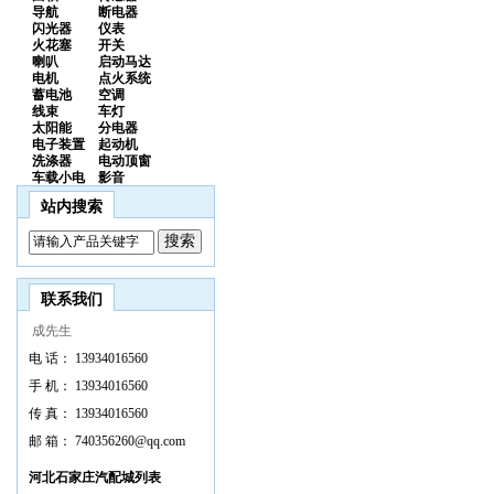
导航
断电器
闪光器
仪表
火花塞
开关
喇叭
启动马达
电机
点火系统
蓄电池
空调
线束
车灯
太阳能
分电器
电子装置
起动机
洗涤器
电动顶窗
车载小电
影音
站内搜索
联系我们
成先生
电 话：
13934016560
手 机：
13934016560
传 真：
13934016560
邮 箱：
740356260@qq.com
河北石家庄汽配城列表