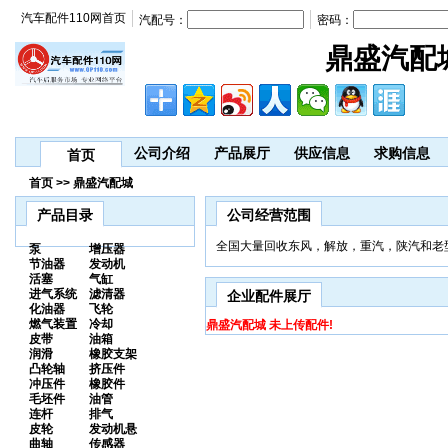
汽车配件110网首页
汽配号：
密码：
鼎盛汽配
公司介绍
产品展厅
供应信息
求购信息
首页
首页 >> 鼎盛汽配城
产品目录
公司经营范围
全国大量回收东风，解放，重汽，陕汽和老
泵
增压器
节油器
发动机
活塞
气缸
进气系统
滤清器
企业配件展厅
化油器
飞轮
燃气装置
冷却
鼎盛汽配城 未上传配件!
皮带
油箱
润滑
橡胶支架
凸轮轴
挤压件
冲压件
橡胶件
毛坯件
油管
连杆
排气
皮轮
发动机悬
曲轴
传感器