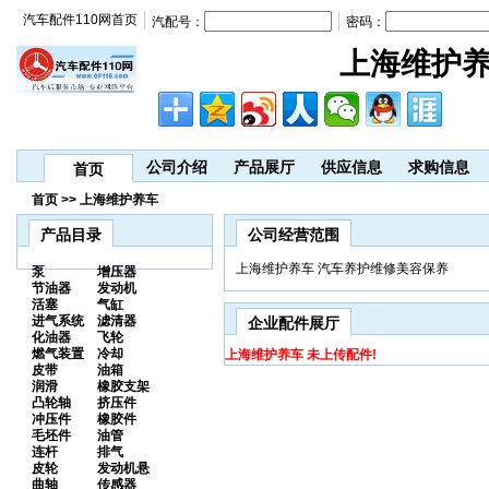
汽车配件110网首页
汽配号：
密码：
上海维护
公司介绍
产品展厅
供应信息
求购信息
首页
首页 >> 上海维护养车
产品目录
公司经营范围
上海维护养车 汽车养护维修美容保养
泵
增压器
节油器
发动机
活塞
气缸
进气系统
滤清器
企业配件展厅
化油器
飞轮
燃气装置
冷却
上海维护养车 未上传配件!
皮带
油箱
润滑
橡胶支架
凸轮轴
挤压件
冲压件
橡胶件
毛坯件
油管
连杆
排气
皮轮
发动机悬
曲轴
传感器