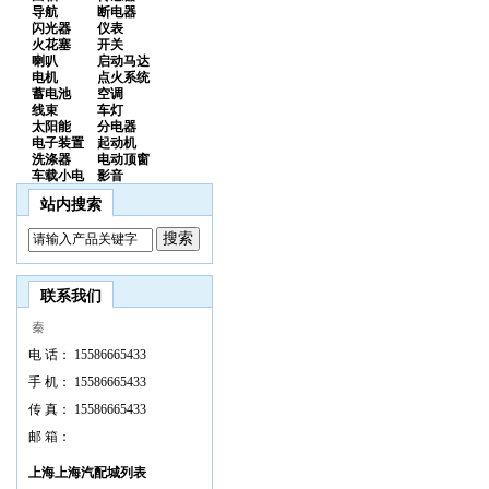
导航
断电器
闪光器
仪表
火花塞
开关
喇叭
启动马达
电机
点火系统
蓄电池
空调
线束
车灯
太阳能
分电器
电子装置
起动机
洗涤器
电动顶窗
车载小电
影音
站内搜索
联系我们
秦
电 话：
15586665433
手 机：
15586665433
传 真：
15586665433
邮 箱：
上海上海汽配城列表