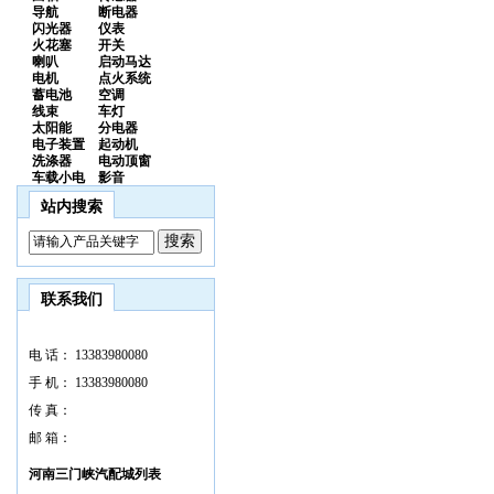
导航
断电器
闪光器
仪表
火花塞
开关
喇叭
启动马达
电机
点火系统
蓄电池
空调
线束
车灯
太阳能
分电器
电子装置
起动机
洗涤器
电动顶窗
车载小电
影音
站内搜索
联系我们
电 话：
13383980080
手 机：
13383980080
传 真：
邮 箱：
河南三门峡汽配城列表