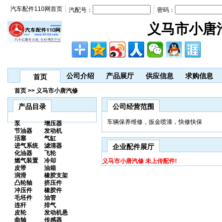
汽车配件110网首页
汽配号：
密码：
义马市小唐
公司介绍
产品展厅
供应信息
求购信息
首页
首页 >> 义马市小唐汽修
产品目录
公司经营范围
车辆保养维修，扳金喷漆，快修快保
泵
增压器
节油器
发动机
活塞
气缸
进气系统
滤清器
企业配件展厅
化油器
飞轮
燃气装置
冷却
义马市小唐汽修 未上传配件!
皮带
油箱
润滑
橡胶支架
凸轮轴
挤压件
冲压件
橡胶件
毛坯件
油管
连杆
排气
皮轮
发动机悬
曲轴
传感器