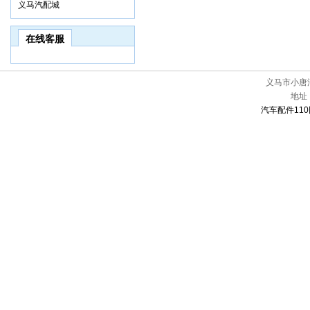
义马汽配城
在线客服
义马市小唐
地址
汽车配件110网[