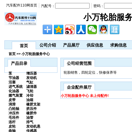
汽车配件110网首页
汽配号：
密码：
小万轮胎服
公司介绍
产品展厅
供应信息
求购信息
首页
首页 >> 小万轮胎服务中心
产品目录
公司经营范围
轮胎销售，四轮定位，快修保养等
泵
增压器
节油器
发动机
活塞
气缸
进气系统
滤清器
企业配件展厅
化油器
飞轮
燃气装置
冷却
小万轮胎服务中心 未上传配件!
皮带
油箱
润滑
橡胶支架
凸轮轴
挤压件
冲压件
橡胶件
毛坯件
油管
连杆
排气
皮轮
发动机悬
曲轴
传感器