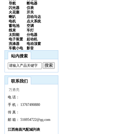
导航
断电器
闪光器
仪表
火花塞
开关
喇叭
启动马达
电机
点火系统
蓄电池
空调
线束
车灯
太阳能
分电器
电子装置
起动机
洗涤器
电动顶窗
车载小电
影音
站内搜索
联系我们
万勇亮
电 话：
手 机：
13767490880
传 真：
邮 箱：
516954722@qq.com
江西南昌汽配城列表