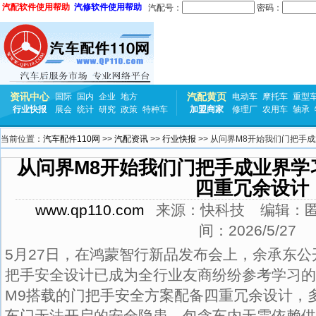
汽配软件使用帮助
汽修软件使用帮助
汽配号：
密码：
资讯中心
汽配黄页
国际
国内
企业
地方
电动车
摩托车
重型
行业快报
展会
统计
研究
政策
特种车
加盟商家
修理厂
农用车
轴承
当前位置：
汽车配件110网
>>
汽配资讯
>>
行业快报
>> 从问界M8开始我们门把手
从问界M8开始我们门把手成业界学
四重冗余设计
www.qp110.com
来源：
快科技
编辑：
间：
2026/5/27
5月27日，在鸿蒙智行新品发布会上，余承东
把手安全设计已成为全行业友商纷纷参考学习的
M9搭载的门把手安全方案配备四重冗余设计，
车门无法开启的安全隐患，包含车内无需依赖供