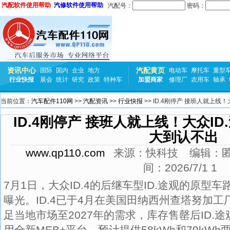
汽配软件使用帮助
汽修软件使用帮助
汽配号：
密码：
资讯中心
汽配黄页
国际
国内
企业
地方
电动车
摩托车
重型
行业快报
展会
统计
研究
政策
特种车
加盟商家
修理厂
农用车
轴承
当前位置：
汽车配件110网
>>
汽配资讯
>>
行业快报
>> ID.4刚停产 接班人就上
ID.4刚停产 接班人就上线！大众I
大到认不出
www.qp110.com
来源：
快科技
编辑：
间：
2026/7/1 1
7月1日，大众ID.4的后继车型ID.途观的原
曝光。ID.4已于4月在美国田纳西州查塔努加
足当地市场至2027年的需求，库存售罄后ID.途
用全新MEB+平台，预计提供58kWh和79kW