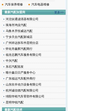
汽车保养维修
汽车电器维修
最新汽配加盟商
更多>>
河北钛通滤清器有限公司
珠海市鸿业汽配
乌鲁木齐恒威达汽配
宁乡天合汽配新城店
广州祥达拆车件昆明分店
怀化市鑫辉汽配商行
临沧志鹏汽车服务有限公司
中兴汽配
东石汽配批发
喀什鑫日日产服务中心
广东福运汽车配件商行
山东欣丰动力设备有限公司
杭州诚信德汽配有限公司
绵阳华裕汽车零部件有限公司
昆明华锐汽配
最新汽配供求