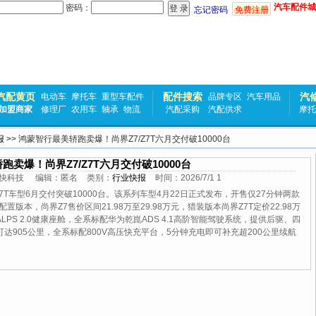
汽车配件城
密码：
忘记密码
免费注册
汽配黄页
配件搜索
汽
电动车
摩托车
重型车配件
品牌专区
汽车用品
加盟商家
修理厂
农用车
轴承
物流
汽配采购
汽配供求
摩托
报
>> 鸿蒙智行最美轿跑卖爆！尚界Z7/Z7T六月交付破10000台
卖爆！尚界Z7/Z7T六月交付破10000台
快科技
编辑：
匿名
类别：
行业快报
时间：
2026/7/1 1
7T车型6月交付突破10000台。该系列车型4月22日正式发布，开售仅27分钟两款
版本，尚界Z7售价区间21.98万至29.98万元，猎装版本尚界Z7T定价22.98万
LPS 2.0健康座舱，全系标配华为乾崑ADS 4.1高阶智能驾驶系统，提供后驱、四
达905公里，全系标配800V高压快充平台，5分钟充电即可补充超200公里续航