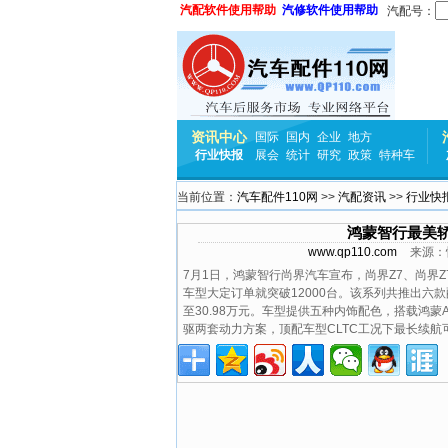
汽配软件使用帮助
汽修软件使用帮助
汽配号：
资讯中心
国际
国内
企业
地方
行业快报
展会
统计
研究
政策
特种车
当前位置：
汽车配件110网
>>
汽配资讯
>>
行业快
鸿蒙智行最美轿跑
www.qp110.com
来源：
7月1日，鸿蒙智行尚界汽车宣布，尚界Z7、尚界Z
车型大定订单就突破12000台。该系列共推出六款配置
至30.98万元。车型提供五种内饰配色，搭载鸿蒙A
驱两套动力方案，顶配车型CLTC工况下最长续航可