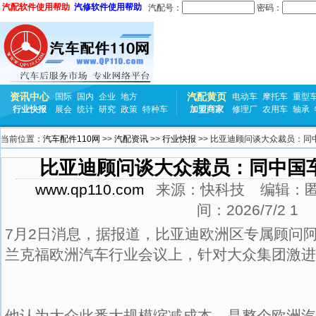
汽配软件使用帮助
汽修软件使用帮助
汽配号：
密码：
资讯中心
汽配黄页
国际
国内
企业
地方
电动车
摩托车
重型
行业快报
展会
统计
研究
政策
特种车
加盟商家
修理厂
农用车
轴承
当前位置：
汽车配件110网
>>
汽配资讯
>>
行业快报
>> 比亚迪顾问谈大众裁员：同
比亚迪顾问谈大众裁员：同中国
www.qp110.com
来源：
快科技
编辑：
间：
2026/7/2 1
7月2日消息，据报道，比亚迪欧洲区专属顾问
兰克福欧洲汽车行业会议上，针对大众集团激进
他认为大众此番大规模缩减成本，是整个欧洲汽