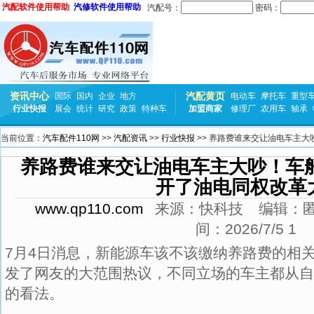
汽配软件使用帮助
汽修软件使用帮助
汽配号：
密码：
资讯中心
汽配黄页
国际
国内
企业
地方
电动车
摩托车
重型
行业快报
展会
统计
研究
政策
特种车
加盟商家
修理厂
农用车
轴承
当前位置：
汽车配件110网
>>
汽配资讯
>>
行业快报
>> 养路费谁来交让油电车主
养路费谁来交让油电车主大吵！车
开了油电同权改革
www.qp110.com
来源：
快科技
编辑：
间：
2026/7/5 1
7月4日消息，新能源车该不该缴纳养路费的相
发了网友的大范围热议，不同立场的车主都从自
的看法。