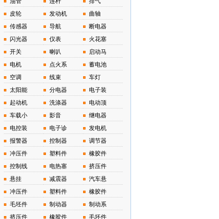
油管
连杆
排气
皮轮
发动机
曲轴
传感器
导航
断电器
闪光器
仪表
火花塞
开关
喇叭
启动马
电机
点火系
蓄电池
空调
线束
车灯
太阳能
分电器
电子装
起动机
洗涤器
电动顶
车载小
影音
继电器
电控装
电子诊
发电机
报警器
控制器
调节器
冲压件
塑料件
橡胶件
控制线
电热塞
挤压件
悬挂
减震器
汽车悬
冲压件
塑料件
橡胶件
毛坯件
制动器
制动系
挤压件
橡胶件
毛坯件