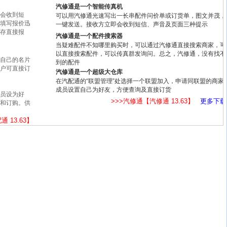
汽修通是一个智能传真机
会收到短
可以用汽修通光速写出一长串配件问价单或订货单，图文并茂，
填写报价迅
一键发送。接收方立即会收到短信、声音及页面三种提示
存直接报
汽修通是一个配件搜索器
当疑难配件不知哪里购买时，可以通过汽修通直接搜索商家，可
以直接搜索配件，可以传真群发询问。总之，汽修通，没有找不
自己的名片
到的配件
户可直接订
汽修通是一个超级大仓库
在汽配通的“联盟管理”处选择一个联盟加入，申请同联盟的商家
成员设置自己为好友，方便查询及直接订货
员设为好
>>>汽修通【汽修通 13.63】
更多下载
和订购。供
 13.63】