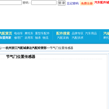
汽车配件城
密码：
忘记密码
免费注册
汽配黄页
配件搜索
汽
电动车
摩托车
重型车配件
品牌专区
汽车用品
加盟商家
修理厂
农用车
轴承
物流
汽配采购
汽配供求
摩托
)
>>
杭州浙江汽配城康达汽配经营部
>>
节气门位置传感器
节气门位置传感器