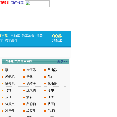
市联盟
新闻投稿
修百科
QQ群
电动车
汽车改装
保养
车
汽车装饰
汽配城
汽车配件库目录索引
更多>>
泵
增压器
节油器
发动机
活塞
气缸
进气系
滤清器
化油器
飞轮
燃气装
冷却
皮带
油箱
润滑
橡胶支
凸轮轴
挤压件
冲压件
橡胶件
毛坯件