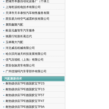
肥城市本森自动化设备厂（个体工
上海乾设机电技术有限公司
天津市天丰泰恒汽车销售服务有限
西安易力特空气减震科技有限公司
襄阳鑫隆汽配
献县泓鑫智车汽车服务
驰翼行轮胎长葛总代
玉林顺大汽配
河北威岳机械有限公司
哈尔滨尚迪天科技发展有限公司
优气压缩机（上海）有限公司
西安创旅房车有限公司
广州优瑞吗汽车零部件有限公司
汽配最新供求
耐热级供应TPE德国胶宝TF2S
耐热级供应TPE德国胶宝TF1S
耐热级供应TPE德国胶宝TF5T
耐热级供应TPE德国胶宝TF4T
耐热级供应TPE德国胶宝TF9A