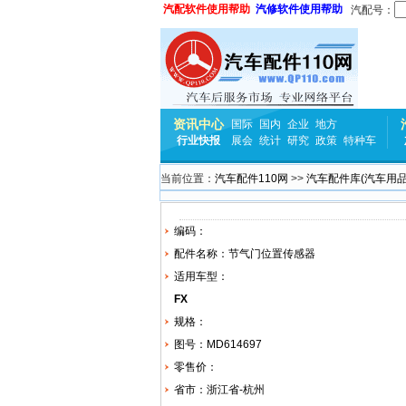
汽配软件使用帮助
汽修软件使用帮助
汽配号：
资讯中心
国际
国内
企业
地方
行业快报
展会
统计
研究
政策
特种车
当前位置：
汽车配件110网
>>
汽车配件库(汽车用品
编码：
配件名称：节气门位置传感器
适用车型：
FX
规格：
图号：MD614697
零售价：
省市：浙江省-杭州