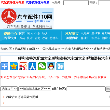
汽配软件使用帮助
汽修软件使用帮助
汽配号：
密码：
资讯中心
汽配黄页
国际
国内
企业
地方
电动车
摩托车
重型
行业快报
展会
统计
研究
政策
特种车
加盟商家
修理厂
农用车
轴承
当前位置：
汽车配件110网
>>
中国汽配城大全
>>
内蒙古汽配城大全
>>
呼和浩特汽
呼和浩特汽配城大全,呼和浩特汽车城大全,呼和浩特汽车
如果您发现在您所在区域的汽车城、汽车市场、汽配城、汽车用品市场没有被收录，
(所在地区)
内蒙古京源港国际汽配城