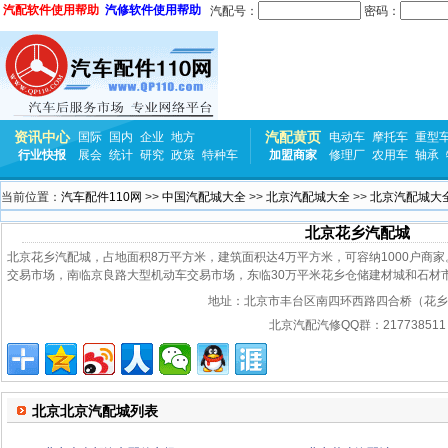
汽配软件使用帮助
汽修软件使用帮助
汽配号：
密码：
资讯中心
汽配黄页
国际
国内
企业
地方
电动车
摩托车
重型
行业快报
展会
统计
研究
政策
特种车
加盟商家
修理厂
农用车
轴承
当前位置：
汽车配件110网
>>
中国汽配城大全
>>
北京汽配城大全
>>
北京汽配城大
北京花乡汽配城
北京花乡汽配城，占地面积8万平方米，建筑面积达4万平方米，可容纳1000户商
交易市场，南临京良路大型机动车交易市场，东临30万平米花乡仓储建材城和石材
地址：
北京市丰台区南四环西路四合桥（花乡
北京汽配汽修QQ群：217738511
北京北京汽配城列表