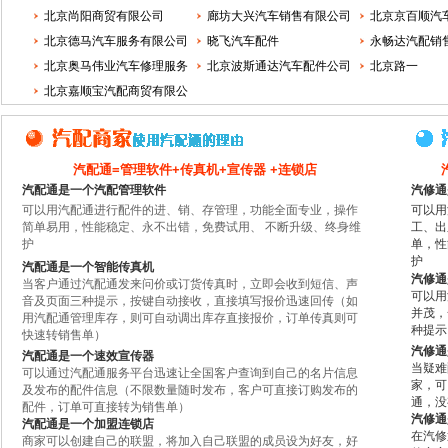
北京尚阳商贸有限公司
公司
廊坊大兴汽车销售有限公司
有限
北京京百顺汽
北京德马汽车服务有限公司
晓飞汽车配件
司
永畅达汽配销
北京奥马伟业汽车修理服务
北京波斯通达汽车配件公司
北京路一
公司
北京嘉顺宝汽配商贸有限公
司
汽配通=管理软件+传真机+宣传器 +连锁店
汽配通是一个汽配管理软件
汽修通
可以用汽配通进行配件的进、销、存管理，功能全面专业，操作
可以用
简单易用，性能稳定、永不出错，免费试用、 不断升级、终身维
工、出
护
单，性
护
汽配通是一个智能传真机
汽修通
当客户通过汽配通发来问价或订货传真时，立即会收到短信、声
可以用
音及页面三种提示，按键自动接收，直接填写报价迅速回传（如
并茂，
用汽配通管理库存，则可自动调出库存直接报价，订单传真则可
种提示
快速转销售单）
汽修通
汽配通是一个速效宣传器
当疑难
可以通过汽配通服务平台迅速让全国客户查询到自己的名片信息
家，可
及发布的配件信息（不限数量随时发布，客户可直接订购发布的
通，没
配件，订单可直接转为销售单）
汽修通
汽配通是一个加盟连锁店
在汽修
商家可以创建自己的联盟，将加入自己联盟的成员设为好友，好