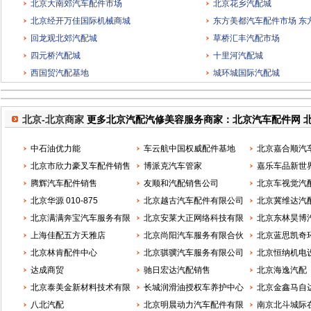
北京大南郊汽车配件市场
北京花乡汽配城
北京经开万佳国际机械商城
东方美都汽车配件市场 东
回龙观北郊汽配城
草桥汇丰汽配市场
四元桥汽配城
十里河汽配城
西国贸汽配基地
城环城国际汽配城
北京-北京商家
更多北京汽配汽修美容服务商家：北京汽车配件网 
中石油优力能
车云航中国权威配件基地
北京嘉合顺汽
北京市欣力豪叉车配件销售
博派克汽车管家
嘉乐车品新世
中心
腾辉汽车配件销售
友顺和汽配销售公司
北京车视觉汽
北京华源 010-875
北京越古汽车配件有限公司
北京冀维达汽
北京满满奔宝汽车服务有限
北京安莱大正网络科技有限
北京东林昊博
公司
上海佳配五方天雅店
公司
北京尚阳汽车服务有限合伙
公司
北京蓝思凯奇
北京林肯配件中心
企业
北京骐骥汽车服务有限公司
公司
北京恒纳机电
达成商贸
驰日宏达汽配销售
北京海逸汽配
北京泰美金新材料技术有限
长城润滑油授权车养护中心
北京金鑫马自
公司
八北汽配
永兴
北京明晨动力汽车配件有限
南京北斗城际