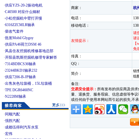
·
供应YZS-20-2振动电机
商家：
杭
·
C40500 对应什么铜材
电话：
13
·
小松挖掘机中臂打开慢
·
6316ZZCMLR轴承
移动电话：
13
·
柴改气套件
请
·
批发Mobil Glygoy
请
友情提示：
【w
·
供应PA46荷兰DSM 46
免
·
凤县住友挖掘机维修基地总部
传真：
·
开阳县凯斯挖掘机修理专家解答
QQ：
·
7314BDBCS36轴承
·
23244BKD1轴承232
销
简介：
组
·
供应7206-B-JP轴承
·
出售灰色垃圾桶，15L垃圾桶
备注:
交易安全提示：
所有发布的供应商及供求
·
TPE DGR6460NC
量、退换货、服务瑕疵、信息虚假等争议和纠
·
N2228M轴承
或任何由于使用本网站而引起的损失,
·
同顺汽配
·
强胜汽配
·
成都伍得利汽车水泵
·
宏伟