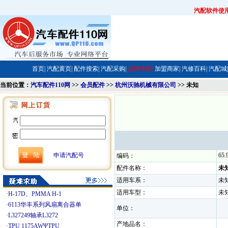
汽配软件使
首页|
汽配黄页|
配件搜索|
汽配采购|
品牌专区|
加盟商家|
汽修百科|
汽配城|
当前位置：
汽车配件110网
>>
会员配件
>>
杭州沃驰机械有限公司
>> 未知
申请汽配号
65.
编码：
配件名称：
未
适用车系：
未
适用车型：
未
·
H-17D、PMMA H-1
·
6113华丰系列风扇离合器单
单位：
·
L327249轴承L3272
产地品名：
·
TPU 1175AWΨTPU