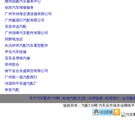
·
赣州国豪汽车服务中心
·
创杰汽车维修服务
·
广州市伺海交通设施有限公司
·
广州鑫源行汽配有限公司
·
宜昌华远汽配
·
广州强锋汽车配件有限公司
·
同辉电池店
·
长治伊州汽配汽车重型配件
·
声乐汽车快修
·
宜良县博弛汽修
·
郑州联合
·
南宁金合永盛商贸有限公司
·
广州新一嘉汽配商行
·
河源和平东盛汽配厂
·
奔富汽配
关于汽车配件110网
|
各地汽配QQ群
|
友情链接
|
联系我们
|
会员服
版权所有：汽配110网 汽车后市场专业网络平台 w