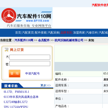
汽配软件使
首页|
汽配黄页|
配件搜索|
汽配采购|
品牌专区|
加盟商家|
汽修百科|
汽配城|
当前位置：
汽车配件110网
>>
会员配件
>>
杭州沃驰机械有限公司
>> 未知
申请汽配号
65.
编码：
配件名称：
未
适用车系：
未
适用车型：
未
·
H-17D、PMMA H-1
·
6113华丰系列风扇离合器单
单位：
·
L327249轴承L3272
产地品名：
·
TPU 1175AWΨTPU