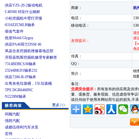
·
供应YZS-20-2振动电机
商家：
杭
·
C40500 对应什么铜材
电话：
13
·
小松挖掘机中臂打开慢
·
6316ZZCMLR轴承
移动电话：
13
·
柴改气套件
请
·
批发Mobil Glygoy
请
友情提示：
【w
·
供应PA46荷兰DSM 46
免
·
凤县住友挖掘机维修基地总部
传真：
·
开阳县凯斯挖掘机修理专家解答
QQ：
·
7314BDBCS36轴承
·
23244BKD1轴承232
销
简介：
组
·
供应7206-B-JP轴承
·
出售灰色垃圾桶，15L垃圾桶
备注:
交易安全提示：
所有发布的供应商及供求
·
TPE DGR6460NC
量、退换货、服务瑕疵、信息虚假等争议和纠
·
N2228M轴承
或任何由于使用本网站而引起的损失,
·
同顺汽配
·
强胜汽配
·
成都伍得利汽车水泵
·
宏伟