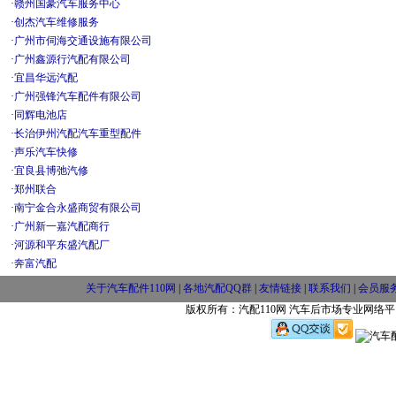
·
赣州国豪汽车服务中心
·
创杰汽车维修服务
·
广州市伺海交通设施有限公司
·
广州鑫源行汽配有限公司
·
宜昌华远汽配
·
广州强锋汽车配件有限公司
·
同辉电池店
·
长治伊州汽配汽车重型配件
·
声乐汽车快修
·
宜良县博弛汽修
·
郑州联合
·
南宁金合永盛商贸有限公司
·
广州新一嘉汽配商行
·
河源和平东盛汽配厂
·
奔富汽配
关于汽车配件110网
|
各地汽配QQ群
|
友情链接
|
联系我们
|
会员服
版权所有：汽配110网 汽车后市场专业网络平台 w