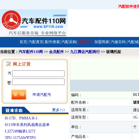
汽配软件使
首页|
汽配黄页|
配件搜索|
汽配采购|
品牌专区|
加盟商家|
汽修百科|
汽配城|
当前位置：
汽车配件110网
>>
会员配件
>>
九江腾达汽配商行
>> 玻璃托架
申请汽配号
BL
编码：
配件名称：
玻
适用车系：
捷
适用车型：
1
·
H-17D、PMMA H-1
·
6113华丰系列风扇离合器单
单位：
·
L327249轴承L3272
产地品名：
·
TPU 1175AWΨTPU