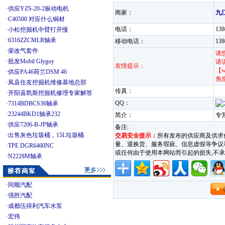
·
供应YZS-20-2振动电机
商家：
九
·
C40500 对应什么铜材
电话：
13
·
小松挖掘机中臂打开慢
·
6316ZZCMLR轴承
移动电话：
13
·
柴改气套件
请
·
批发Mobil Glygoy
请
友情提示：
【w
·
供应PA46荷兰DSM 46
免
·
凤县住友挖掘机维修基地总部
传真：
·
开阳县凯斯挖掘机修理专家解答
QQ：
·
7314BDBCS36轴承
·
23244BKD1轴承232
简介：
专
·
供应7206-B-JP轴承
备注:
·
出售灰色垃圾桶，15L垃圾桶
交易安全提示：
所有发布的供应商及供求
量、退换货、服务瑕疵、信息虚假等争议和纠
·
TPE DGR6460NC
或任何由于使用本网站而引起的损失,
·
N2228M轴承
·
同顺汽配
·
强胜汽配
·
成都伍得利汽车水泵
·
宏伟