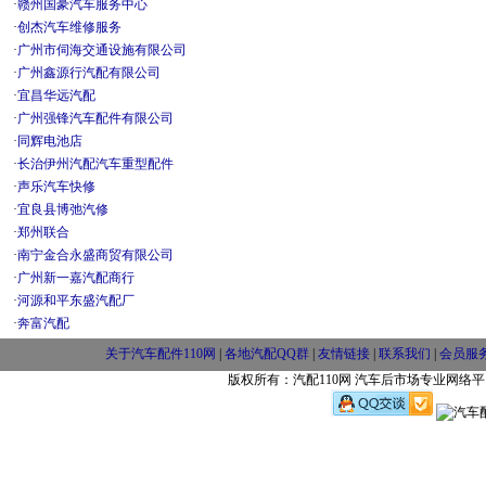
·
赣州国豪汽车服务中心
·
创杰汽车维修服务
·
广州市伺海交通设施有限公司
·
广州鑫源行汽配有限公司
·
宜昌华远汽配
·
广州强锋汽车配件有限公司
·
同辉电池店
·
长治伊州汽配汽车重型配件
·
声乐汽车快修
·
宜良县博弛汽修
·
郑州联合
·
南宁金合永盛商贸有限公司
·
广州新一嘉汽配商行
·
河源和平东盛汽配厂
·
奔富汽配
关于汽车配件110网
|
各地汽配QQ群
|
友情链接
|
联系我们
|
会员服
版权所有：汽配110网 汽车后市场专业网络平台 w