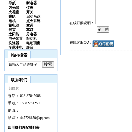
导航
断电器
闪光器
仪表
火花塞
开关
喇叭
启动马达
电机
点火系统
在线订购说明：
蓄电池
空调
线束
车灯
太阳能
分电器
电子装置
起动机
在线客服QQ：
洗涤器
电动顶窗
车载小电
影音
站内搜索
联系我们
郭红其
电 话：
028-87045008
手 机：
15882251250
传 真：
邮 箱：
447726150@qq.com
四川成都汽配城列表