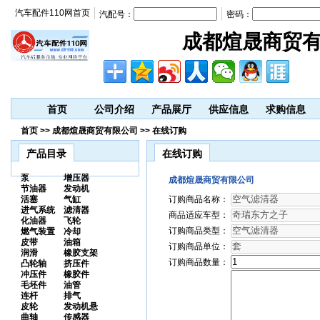
汽车配件110网首页
汽配号：
密码：
成都煊晟商贸
首页
公司介绍
产品展厅
供应信息
求购信息
首页 >> 成都煊晟商贸有限公司 >> 在线订购
产品目录
在线订购
泵
增压器
成都煊晟商贸有限公司
节油器
发动机
活塞
气缸
订购商品名称：
进气系统
滤清器
商品适应车型：
化油器
飞轮
订购商品类型：
燃气装置
冷却
皮带
油箱
订购商品单位：
润滑
橡胶支架
订购商品数量：
凸轮轴
挤压件
冲压件
橡胶件
毛坯件
油管
连杆
排气
皮轮
发动机悬
曲轴
传感器