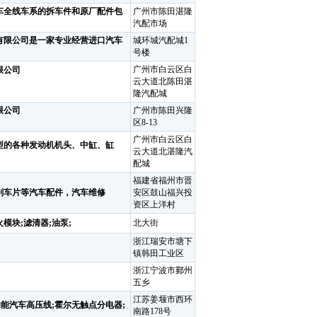
全线车系的拆车件和原厂配件包
广州市陈田湛隆
汽配市场
限公司是一家专业经营进口汽车
城环城汽配城1
号楼
广州市白云区白
限公司
云大道北陈田湛
隆汽配城
限公司
广州市陈田兴隆
区8-13
广州市白云区白
型的各种发动机机头、中缸、缸
云大道北湛隆汽
配城
福建省福州市晋
刹车片等汽车配件，汽车维修
安区鼓山福兴投
资区上洋村
火模块;滤清器;油泵;
北大街
浙江瑞安市塘下
镇韩田工业区
浙江宁波市鄞州
五乡
江苏姜堰市西环
功能汽车高压线;霍尔无触点分电器;
南路178号