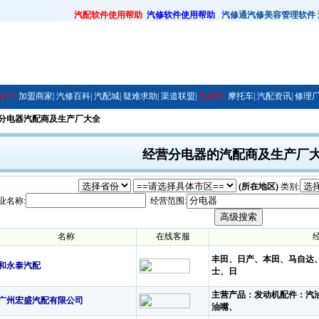
汽配软件使用帮助
汽修软件使用帮助
汽修通汽修美容管理软件
专区|
加盟商家|
汽修百科|
汽配城|
疑难求助|
渠道联盟|
电动车|
摩托车|
汽配资讯|
修理厂
营分电器汽配商及生产厂大全
经营分电器的汽配商及生产厂
(所在地区)
类别:
业名称:
经营范围:
名称
在线客服
丰田、日产、本田、马自达
和永泰汽配
士、日
主营产品：发动机配件：汽
广州宏盛汽配有限公司
油嘴、