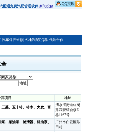
汽配通免费汽配管理软件
新闻投稿
|
汽车保养维修|
各地汽配QQ群|
代理合作
大全
地址:
经营项目
地址
清水河街道红岗
、三菱、五十铃、铃木、大发、富
路武警综合楼E
栋1167号
油泵、柴油泵、滤清器、机油泵、
广州市白云区陈
田村