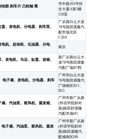
市中路203号恒
制动鼓 刹车片 凸轮轴 离
生大厦A座5楼
510室
广从路白云大道
缸盖、发电机、分电器、刹车泵、
78号陈田湛隆汽
配市场北区
C20A
电机、起动机、化油器、分电
南京
新广从路白云大
、发电机、马达、缸盖、波箱、
道78号陈田湛隆
汽配广场B7档
广州市白云大道
电子扇、发电机、分电器、刹车
78号陈田湛隆汽
广场南区B11、
B15
广州市新广从路
子扇、汽油泵、鼓风机、蒸发箱、
(外语学院斜对
面)陈田村湛隆
汽配市场H5
广州市新广从路
电子扇、汽油泵、鼓风机、蒸发
(外语学院斜对
面)陈田湛隆汽
配城南区H8