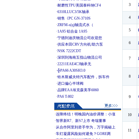
3
·
耐磨性TPU美国泰科纳CF4
·
6310LLUC3/5K轴承
4
·
销售《PC GN-3710S
·
ZRFM-s(q)轴流式水（
5
·
1A95 铝合金 1A95
·
宁德到迪庆物流公司欢迎您
6
·
供应本田CRV方向机/助力泵
·
NSK 7222CDT
·
深圳到海南五指山物流公司
7
·
22211EAE4C3轴承无
·
╬PA66 A30SH3.0
8
·
铃木斯威夫特汽车配件，拆车件
·
进口偏心半球阀
·
品牌EAA埃克森美孚6060
·
PA6 T-802
9
·
连降终结！明晚国内油价调整：小涨
10
·
智界新R7、新S7上市 奇瑞董事
·
从合作阿里到牵手华为，万字揭秘上
11
·
车灯凝露风险如何避免？GORE两