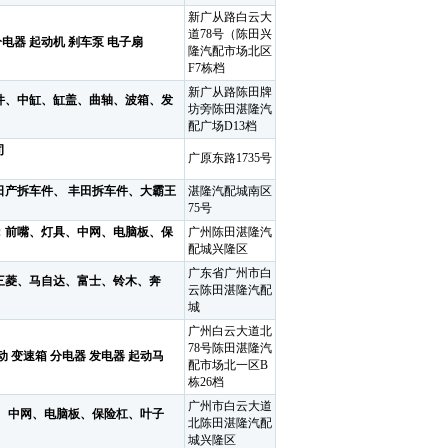
新广从路白云大
道78号（陈田兴
电器 起动机 刹车泵 电子扇
隆汽配市场北区
F7栋档
新广从路陈田牌
、中缸、缸盖、曲轴、波箱、发
坊旁陈田湛隆汽
配广场D13档
司
广原东路1735号
拆车件、 丰田拆车件、大霸王
湛隆汽配城南区
75号
：前嘴、灯具、中网、电脑板、保
广州陈田湛隆汽
配城兴隆区
广东省广州市白
三菱、马自达、富士、铃木、奔
云陈田湛隆汽配
城
广州白云大道北
78号陈田湛隆汽
 变速箱 分电器 发电器 起动马
配市场北一区B
栋26档
广州市白云大道
、中网、电脑板、保险杠、叶子
北陈田湛隆汽配
城兴隆区