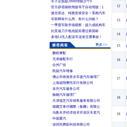
·
车子定损超20000理赔少个0
12
·
官方辟谣辅助驾驶等于自动驾驶：L
·
激光雷达、纯视觉谁安全！零跑汽车
·
车联网有什么用，有什么功能？
13
·
一季度车险市场观察：超六成机构车
·
比亚迪刀片电池提前通过新国标
14
·
多地L4无人配送车连发交通事故！
15
·
鹏程摩配
·
兄弟修配车行
16
·
台州广恒
·
凯旋汽车维修
·
佛山市南海里水车捷汽车修理厂
17
·
上海福翔摩托车行有限公司
·
东升汽车服务公司
·
杨杨汽车修理厂
18
·
天津瑞芝汽车销售服务有限公司
·
德國艾車仔國際（集團）有限公
·
乌鲁木齐经济技术开发区丰君汽
19
·
中国重汽
·
深圳尚腾影科技有限公司