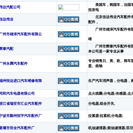
美国车，韩国车，法国车
伟达汽配公司
括发电
北京佳达伟业汽车配件有
佳达伟业
配件，
广州市雄泽汽车配件有
广州市雄泽汽车配件有限公
雄
广州市辉泰汽车配件有
辉泰汽配
本公司是一家专业从事
专业销售日、美、欧、韩车
广州永腾汽车配件
盖、曲轴
福州恒达进口汽车维修有限
生产汽车消声器，分电器，
同和汽车电器有限公司
点火线圈;分电器;传感器;点
浙江省瑞安市汇众汽车配件
分电器,组合开关,
宁波市鄞州恒宇汽车配件厂
拉紧器\拉紧机\分电器;
姜堰市世全汽车配件厂
机油滤清器;柴油滤清器;双