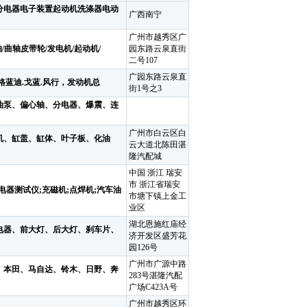
分电器电子装置起动机洗涤器电动
广西南宁
广州市越秀区广
/曲轴皮带轮/发电机/起动机/
园东路云泉直街
二号107
广园东路云泉直
.格蓝迪.戈蓝.风行，发动机总
街1号之3
油泵、偏心轴、分电器、爆震、连
广州市白云区白
机、缸盖、缸体、叶子板、化油
云大道北陈田湛
隆汽配城
中国 浙江 瑞安
市 浙江省瑞安
电器测试仪;充磁机;点焊机;汽车油
市塘下镇上金工
业区
湖北恩施红庙经
电器、前大灯、后大灯、刹车片、
济开发区盛芳花
园126号
广州市广源中路
、本田、马自达、铃木、日野、奔
283号湛隆汽配
广场C423A号
广州市越秀区环