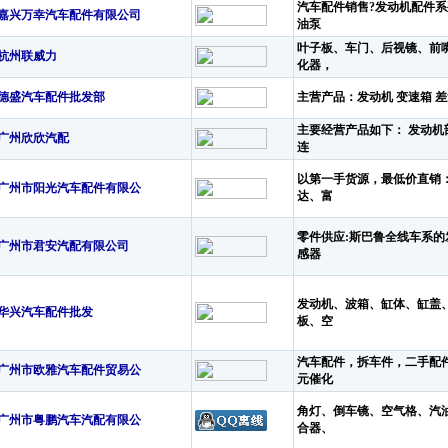
汽车配件销售?发动机配件
嘉兴万幸汽车配件有限公司
油泵
叶子板、车门、后视镜、前
杭州联威力
化器，
德盛汽车配件批发部
主营产品：发动机 变速箱 差
主要经营产品如下： 发动
广州欣欣汽配
连
以第一手货源，最低价直销
广州市阳光汽车配件有限公
达、富
零件供应:斯巴鲁全线车系
广州市君安汽配有限公司
感器
发动机、波箱、缸体、缸盖
华兴汽车配件批发
板、空
汽车配件，拆车件，二手配
广州市欧雅汽车配件贸易公
元催化
角灯、倒车镜、空气格、汽
广州市粤鹏汽车汽配有限公
合器、