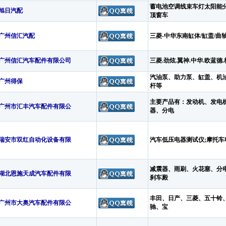
蓄电池空调线束车灯太阳能
旭日汽配
顶窗车
广州信汇汽配
三菱-中华东南缸体/缸盖/曲轴
广州信汇汽车配件有限公司
三菱.劲炫.翼神.中华.欧蓝德
汽油泵、助力泵、缸盖、机
广州得保
杆等
主要产品有：发动机、发电
广州市汇丰汽车配件有限公
器、分电
瑞安市双红自动化设备有限
汽车低压电器测试仪;摩托车
减震器、雨刷、火花塞、分
湖北恩施天成汽车配件有限
刹车殿
丰田、日产、三菱、五十铃
广州市大奥汽车配件有限公
驰、宝