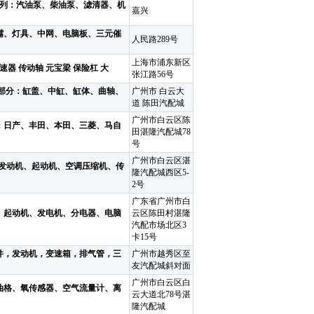
系列：汽油泵、柴油泵、滤清器、机
嘉兴
嘴、灯具、中网、电脑板、三元催
人民路289号
上海市浦东新区
速器 传动轴 元宝梁 保险杠 大
张江路56号
机部分：缸盖、中缸、缸体、曲轴、
广州市 白云大
道 陈田汽配城
广州市白云区陈
：日产、丰田、本田、三菱、马自
田湛隆汽配城78
号
广州市白云区湛
的发动机、起动机、空调压缩机、传
隆汽配城西区5-
2号
广东省广州市白
、起动机、发电机、分电器、电脑
云区陈田村湛隆
汽配市场北区3
卡15号
件，发动机，变速箱，排气管，三
广州市越秀区至
友汽配城斜对面
广州市白云区白
油格、氧传感器、空气流量计、离
云大道北78号湛
隆汽配城