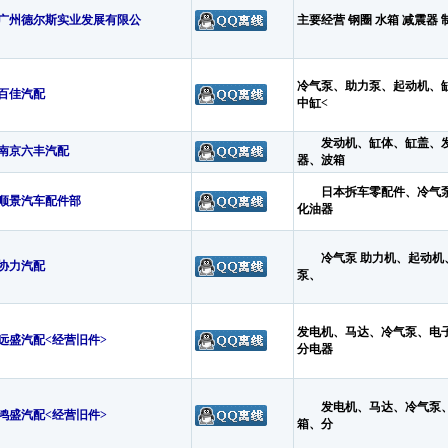
广州德尔斯实业发展有限公
主要经营 钢圈 水箱 减震器 
冷气泵、助力泵、起动机、
百佳汽配
中缸<
发动机、缸体、缸盖、发
南京六丰汽配
器、波箱
日本拆车零配件、冷气泵
顺景汽车配件部
化油器
冷气泵 助力机、起动机、
协力汽配
泵、
发电机、马达、冷气泵、电
远盛汽配<经营旧件>
分电器
发电机、马达、冷气泵、
鸿盛汽配<经营旧件>
箱、分