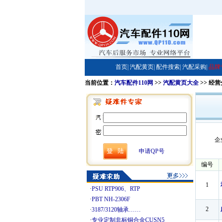
首页|
汽配黄页|
配件搜索|
汽配采购|
品牌
当前位置：
汽车配件110网
>>
汽配黄页大全
>> 经
企
申请QP号
编号
1
·
PSU RTP906、RTP
·
PBT NH-2306F
2
·
3187/3120轴承……
·
专业定制非标铜合金CUSN5