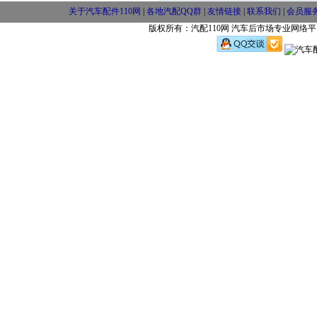
关于汽车配件110网
|
各地汽配QQ群
|
友情链接
|
联系我们
|
会员服
版权所有：汽配110网 汽车后市场专业网络平台 w