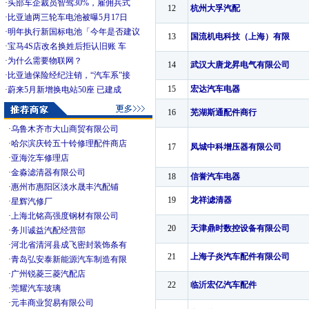
·
头部车企裁员智驾30%，雇佣兵式
12
杭州大孚汽配
·
比亚迪两三轮车电池被曝5月17日
·
明年执行新国标电池「今年是否建议
13
国流机电科技（上海）有限
·
宝马4S店改名换姓后拒认旧账 车
·
为什么需要物联网？
14
武汉大唐龙昇电气有限公司
·
比亚迪保险经纪注销，“汽车系”接
15
宏达汽车电器
·
蔚来5月新增换电站50座 已建成
16
芜湖斯通配件商行
·
乌鲁木齐市大山商贸有限公司
·
哈尔滨庆铃五十铃修理配件商店
17
凤城中科增压器有限公司
·
亚海汔车修理店
·
金淼滤清器有限公司
18
信誉汽车电器
·
惠州市惠阳区淡水晟丰汽配铺
19
龙祥滤清器
·
星辉汽修厂
·
上海北铭高强度钢材有限公司
20
天津鼎时数控设备有限公司
·
务川诚益汽配经营部
·
河北省清河县成飞密封装饰条有
21
上海子炎汽车配件有限公司
·
青岛弘安泰新能源汽车制造有限
·
广州锐菱三菱汽配店
22
临沂宏亿汽车配件
·
莞耀汽车玻璃
·
元丰商业贸易有限公司