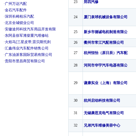
23
郑四汽修
·
广州万达汽配
·
金石汽车配件
·
深圳长崎柏乐汽配
24
厦门泉球机械设备有限公司
·
北京全城锁业公司
·
安徽途邦科技汽车用品开发有限
25
新乡市德诚电机制造有限公
·
东阿县徐军潍柴重汽维修站
·
火焰马[三星皮带,雷贝斯托刹
26
衢州市常江汽配有限公司
·
汇鑫伟业汽车配件销售公司
27
杭州恒怡（原日辰）汽车配
·
广东油派客国际贸易有限公司
·
贵阳市昱昌商贸有限公司
28
河间市华宇汽车电器有限公
29
谦康实业（上海）有限公司
30
杭州启动科技有限公司
31
无锡康思克电气有限公司
32
兄弟汽车维修美容中心