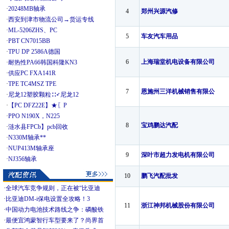
·
20248MB轴承
4
郑州兴源汽修
·
西安到津市物流公司→货运专线
·
ML-5206ZHS、PC
5
车友汽车用品
·
PBT CN7015BB
·
TPU DP 2586A德国
6
上海瑞堂机电设备有限公司
·
耐热性PA66韩国科隆KN3
·
供应PC FXA141R
·
TPE TC4MSZ TPE
7
恩施州三洋机械销售有限公
·
尼龙12塑胶颗粒∷♂尼龙12
·
【PC DFZ22E】★〖P
·
PPO N190X，N225
8
宝鸡鹏达汽配
·
涟水县FPCb】pcb回收
·
N330M轴承**
·
NUP413M轴承座
9
深叶市超力发电机有限公司
·
NJ356轴承
10
鹏飞汽配批发
·
全球汽车竞争规则，正在被“比亚迪
·
比亚迪DM-i保电设置全攻略！3
11
浙江神邦机械股份有限公司
·
中国动力电池技术路线之争：磷酸铁
·
最便宜鸿蒙智行车型要来了？尚界首