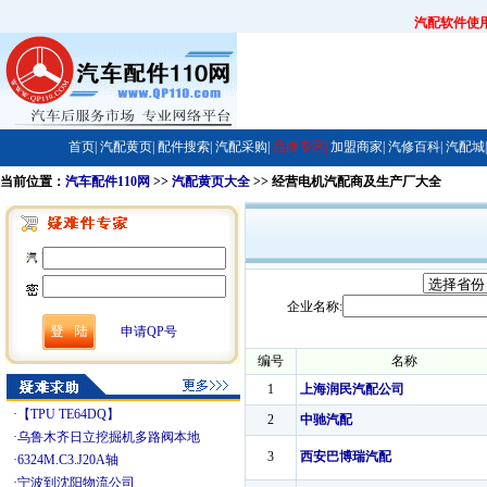
汽配软件使
首页|
汽配黄页|
配件搜索|
汽配采购|
品牌专区|
加盟商家|
汽修百科|
汽配城|
当前位置：
汽车配件110网
>>
汽配黄页大全
>> 经营电机汽配商及生产厂大全
企业名称:
申请QP号
编号
名称
1
上海润民汽配公司
·
【TPU TE64DQ】
2
中驰汽配
·
乌鲁木齐日立挖掘机多路阀本地
3
西安巴博瑞汽配
·
6324M.C3.J20A轴
·
宁波到沈阳物流公司