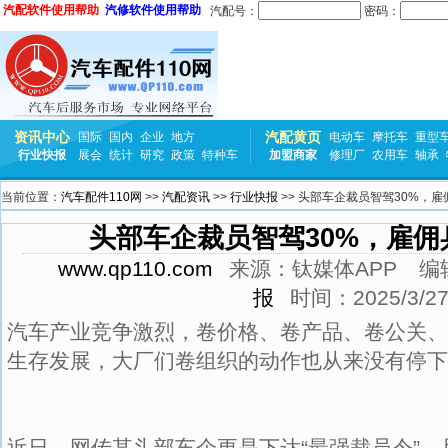
汽配软件使用帮助
汽修软件使用帮助
汽配号：
密码：
资讯中心
汽配黄页
国际
国内
企业
地方
电动车
摩托车
重型
行业快报
展会
统计
研究
政策
特种车
加盟商家
修理厂
农用车
轴承
当前位置：
汽车配件110网
>>
汽配资讯
>>
行业快报
>> 头部车企裁员智驾30%，雇佣
头部车企裁员智驾30%，雇佣兵
www.qp110.com
来源：
钛媒体APP
编
报
时间：
2025/3/
汽车产业竞争激烈，卷价格、卷产品、卷公关、
生存发展，大厂们卷组织的动作也从来没有停下
近日，网传某头部车企更是下达“最强裁员令”