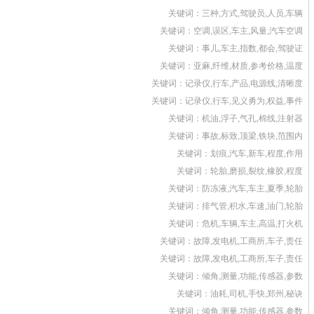
关键词：三种,方式,驾驶员,人员,车辆
关键词：空调,误区,车主,风量,汽车空调
关键词：事儿,车主,指数,都会,驾驶证
关键词：亚麻,纤维,材质,参考价格,温度
关键词：记录仪,行车,产品,电源线,清晰度
关键词：记录仪,行车,见义勇为,权益,事件
关键词：机油,浮子,气孔,棉线,注射器
关键词：事故,标致,顶梁,铁块,范围内
关键词：划痕,汽车,新车,程度,作用
关键词：轮胎,磨损,裂纹,橡胶,程度
关键词：防冻液,汽车,车主,夏季,轮胎
关键词：排气管,积水,车速,油门,轮胎
关键词：危机,车辆,车主,高温,打火机
关键词：故障,发电机,工商所,车子,责任
关键词：故障,发电机,工商所,车子,责任
关键词：倾角,测量,功能,传感器,参数
关键词：油耗,司机,手快,郑州,秘诀
关键词：倾角,测量,功能,传感器,参数