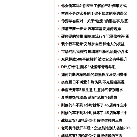
你会倒车吗? 你应当了解的三种倒车方式
空调不是这么开的！你不知道的空调误区
你要学会应对！关于“碰瓷”的那些事儿(图
清清爽爽一夏天 汽车凉垫要如何选择
硬碰硬的较量 四款主流行车记录仪横评(图
装个行车记录仪 维护自己和他人的权益
市场混乱我有招 玻璃杯巧验机油是否含水
东风标致508事故解析 被动安全有待提升
DIY打蜡“驻颜术” 让爱车青春常驻
如何判断汽车轮胎的磨损程度及使用费用
炎炎夏日不叫爱车热伤风 不光要避高温
暴雨天开车6项注意 注意排气管别进水
夏季酷热气温高 爱车“危机”须谨防
刚修的车不到3小时就坏了 4S店称车主中
刚修的车不到3小时就坏了 4S店称车主中
战机E757四轮定位仪 值得信赖的三杰
老司机传授开车经：怎么能比别人省油20%
战机E757四轮定位仪 值得信赖的三杰