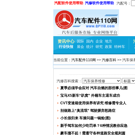
汽配软件使用帮助
汽修软件使用帮助
汽配号：
资讯中心
国际
国内
企业
地方
行业快报
展会
统计
研究
政策
特种车
当前位置：
汽车配件110网
>>
汽修百科
>> 汽车保
汽修百科搜索：
夏季必须学会应对 汽车自燃的那些事儿(图
宝马X5新车“趴窝” 外籍车主退车成功
CVT变速箱使用保养有讲究 维修需专业人
别做路上“臭流氓” 驾驶摒弃怒路症
小长假归来 车漆问题一锅烩(图)
新手驾车如何少吃罚单？6种情况教你应急
豪车撞不起！需遵守各种道路安全规则篇