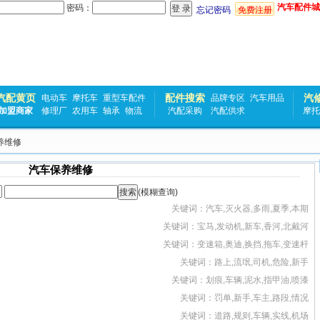
汽车配件城
密码：
忘记密码
免费注册
汽配黄页
配件搜索
汽
电动车
摩托车
重型车配件
品牌专区
汽车用品
加盟商家
修理厂
农用车
轴承
物流
汽配采购
汽配供求
摩托
养维修
汽车保养维修
(模糊查询)
关键词：汽车,灭火器,多雨,夏季,本期
关键词：宝马,发动机,新车,香河,北戴河
关键词：变速箱,奥迪,换挡,拖车,变速杆
关键词：路上,流氓,司机,危险,新手
关键词：划痕,车辆,泥水,指甲油,喷漆
关键词：罚单,新手,车主,路段,情况
关键词：道路,规则,车辆,实线,机场