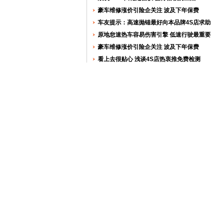
豪车维修涨价引险企关注 波及下年保费
车友提示：高速抛锚最好向本品牌4S店求助
原地怠速热车容易伤害引擎 低速行驶最重要
豪车维修涨价引险企关注 波及下年保费
看上去很贴心 浅谈4S店热衷推免费检测
实力洗车机公司MK精工社长来华交流(图)
汽车保养容易被忽视的三大死角
危险用车习惯威胁夏季行车安全 新车需知
实力洗车机公司MK精工社长来华交流(图)
新手注意 自动挡车死火勿多次踩刹车
连车险也歧视大龄车 投保到底谁说了算
连车险也歧视大龄车 投保到底谁说了算
机油要用稠的 大众车系机油选购指南(图)
起亚将召回部分霸锐 因制动踏板易折损
汽车遭遇“梅雨病”车主更应注意日常保养
爱车就要从爱“底”开始 底盘告诉你一切
夏季勿忘为爱车购买涉水险和自燃险
见招拆招 引起汽车自燃的主要原因解析