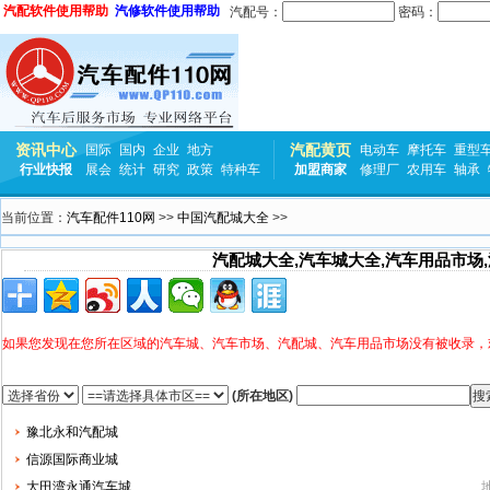
汽配软件使用帮助
汽修软件使用帮助
汽配号：
密码：
资讯中心
汽配黄页
国际
国内
企业
地方
电动车
摩托车
重型
行业快报
展会
统计
研究
政策
特种车
加盟商家
修理厂
农用车
轴承
当前位置：
汽车配件110网
>>
中国汽配城大全
>>
汽配城大全,汽车城大全,汽车用品市场
如果您发现在您所在区域的汽车城、汽车市场、汽配城、汽车用品市场没有被收录，
(所在地区)
豫北永和汽配城
信源国际商业城
大田湾永通汽车城