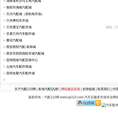
湖南省长沙马王堆汽配城
衡阳市湘南汽配城
天兴汽配城（原机电市场）
兰州摩托车市场
兰州通宝汽配市场
地址：兰
甘肃兰州汽车配件城
重信汽配城
西安西部汽配·装饰城
西安市西部国际车城汽配城
昆明西南汽配贸易中心
云南汽车配件商城
昆明东聚汽车配件城
关于汽配110网
|
各地汽配QQ群
|
网站建议反馈
|
友情链接
|
联系我们
|
代
版权所有：汽配110网 www.qp110.com 汽车后服务市场专