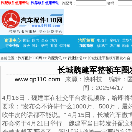
汽配软件使用帮助
汽修软件使用帮助
汽配号：
密码：
资讯中心
汽配黄页
国际
国内
企业
地方
电动车
摩托车
重型
行业快报
展会
统计
研究
政策
特种车
加盟商家
修理厂
农用车
轴承
当前位置：
汽车配件110网
>>
汽配资讯
>>
行业快报
>> 长城魏建军整顿车圈发布会
长城魏建军整顿车圈
www.qp110.com
来源：
快科技
编辑：
间：
2025/4/17
4月16日，魏建军在社交平台发视频称，给即
要求：“发布会不许讲什么1000万、500万，
吹牛皮的话都不能说。” 4月15日，长城汽车
布会将于4月21日举行。魏建军当日转发并配文
会越来越不严谨了，所以我让穆峰一定要说实话