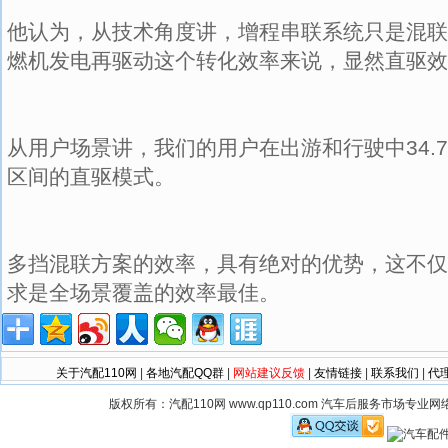
他认为，从技术角度讲，增程串联系统只是混联
燃机发电再驱动这个转化效率来说，显然直驱效
从用户场景讲，我们的用户在出游和行驶中34.
区间的直驱模式。
多挡混联方案的效率，具有绝对的优势，这不仅
求是全场景覆盖的效率最佳。
关于汽配110网
|
各地汽配QQ群
|
网站建议反馈
|
友情链接
|
联系我们
|
代
版权所有：汽配110网 www.qp110.com 汽车后服务市场专