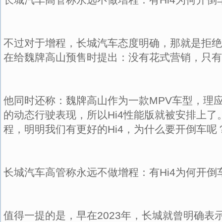
不过对于增程，长城汽车态度明确，那就是拒绝
在给魏牌高山预售时提出：没有花式营销，只有比
他同时还称：魏牌高山作为一款MPV车型，理
的动态行驶表现，所以Hi4性能版就被安排上
程，明明我们有更好的Hi4，为什么要开倒车呢
长城汽车高管称永远不做增程：有Hi4为何开倒
值得一提的是，早在2023年，长城就曾明确表