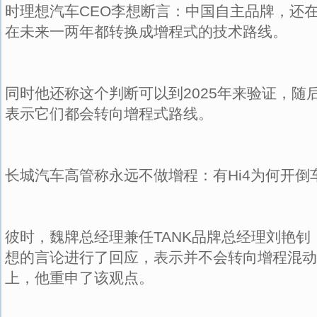
时理想汽车CEO李想断言：中国自主品牌，还在
在未来一两年都转换成增程式的技术路线。
同时他还称这个判断可以到2025年来验证，随
表示它们都会转向增程式路线。
长城汽车高管称永远不做增程：有Hi4为何开倒
彼时，魏牌总经理兼任TANK品牌总经理刘艳
想的言论进行了回应，表示并不会转向增程混动
上，他重申了该观点。