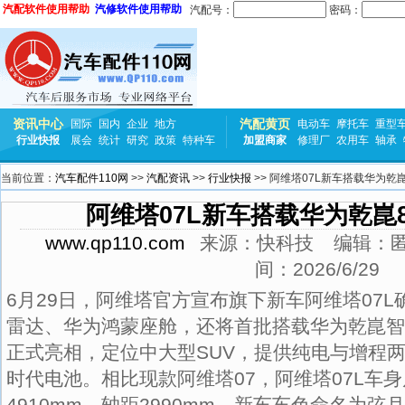
汽配软件使用帮助
汽修软件使用帮助
汽配号：
密码：
资讯中心
汽配黄页
国际
国内
企业
地方
电动车
摩托车
重型
行业快报
展会
统计
研究
政策
特种车
加盟商家
修理厂
农用车
轴承
当前位置：
汽车配件110网
>>
汽配资讯
>>
行业快报
>> 阿维塔07L新车搭载华为乾
阿维塔07L新车搭载华为乾崑
www.qp110.com
来源：
快科技
编辑：
间：
2026/6/29
6月29日，阿维塔官方宣布旗下新车阿维塔07L
雷达、华为鸿蒙座舱，还将首批搭载华为乾崑智驾
正式亮相，定位中大型SUV，提供纯电与增程
时代电池。相比现款阿维塔07，阿维塔07L车
4910mm、轴距2990mm。新车车色命名为