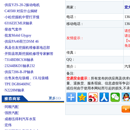
·
供应YZS-20-2振动电机
商家：
宏
·
C40500 对应什么铜材
电话：
13
·
小松挖掘机中臂打开慢
·
6316ZZCMLR轴承
移动电话：
13
·
柴改气套件
请
·
批发Mobil Glygoy
请
友情提示：
【w
·
供应PA46荷兰DSM 46
免
·
凤县住友挖掘机维修基地总部
传真：
·
开阳县凯斯挖掘机修理专家解答
QQ：
·
7314BDBCS36轴承
·
23244BKD1轴承232
简介：
汽
·
供应7206-B-JP轴承
备注:
·
出售灰色垃圾桶，15L垃圾桶
交易安全提示：
所有发布的供应商及供求
量、退换货、服务瑕疵、信息虚假等争议和纠
·
TPE DGR6460NC
或任何由于使用本网站而引起的损失,
·
N2228M轴承
·
同顺汽配
·
强胜汽配
·
成都伍得利汽车水泵
·
宏伟