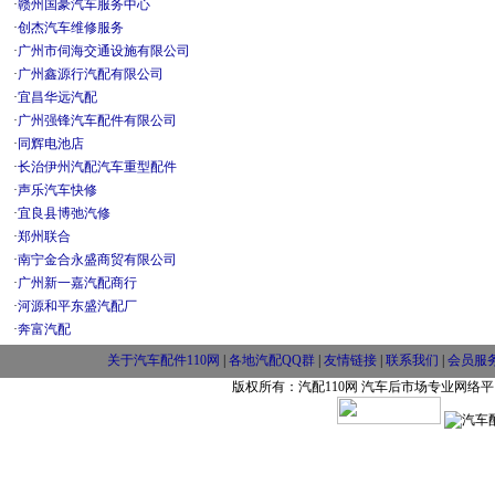
·
赣州国豪汽车服务中心
·
创杰汽车维修服务
·
广州市伺海交通设施有限公司
·
广州鑫源行汽配有限公司
·
宜昌华远汽配
·
广州强锋汽车配件有限公司
·
同辉电池店
·
长治伊州汽配汽车重型配件
·
声乐汽车快修
·
宜良县博弛汽修
·
郑州联合
·
南宁金合永盛商贸有限公司
·
广州新一嘉汽配商行
·
河源和平东盛汽配厂
·
奔富汽配
关于汽车配件110网
|
各地汽配QQ群
|
友情链接
|
联系我们
|
会员服
版权所有：汽配110网 汽车后市场专业网络平台 w