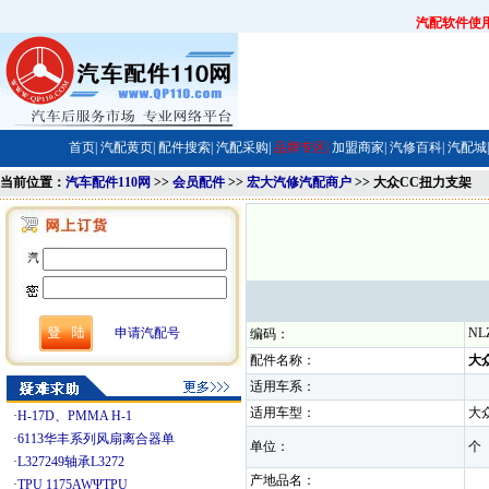
汽配软件使
首页|
汽配黄页|
配件搜索|
汽配采购|
品牌专区|
加盟商家|
汽修百科|
汽配城|
当前位置：
汽车配件110网
>>
会员配件
>>
宏大汽修汽配商户
>> 大众CC扭力支架
申请汽配号
NL
编码：
配件名称：
大
适用车系：
适用车型：
大
·
H-17D、PMMA H-1
·
6113华丰系列风扇离合器单
单位：
·
L327249轴承L3272
产地品名：
·
TPU 1175AWΨTPU