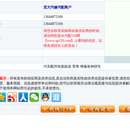
宏大汽修汽配商户
13644875169
：
13644875169
请您在联系采购商或者供应商的时候，
请说明您是从汽配110网
：
【www.qp110.com】上看到的信息，以
免造成信任上的误会！
汽车配件轮胎批发 零售 维修各种轿车
提示：
所有发布的供应商及供求信息,其合法性和真实性由供求信息提供者负责,请您
货、服务瑕疵、信息虚假等争议和纠纷,您可以依照相关法律法规直接与信息提供者解决。汽车
于使用本网站而引起的损失,不承担责任。