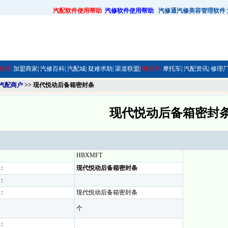
汽配软件使用帮助
汽修软件使用帮助
汽修通汽修美容管理软件
专区|
加盟商家|
汽修百科|
汽配城|
疑难求助|
渠道联盟|
电动车|
摩托车|
汽配资讯|
修理厂
汽配商户
>> 现代悦动后备箱密封条
现代悦动后备箱密封
HBXMFT
：
现代悦动后备箱密封条
：
：
现代悦动后备箱密封条
个
：