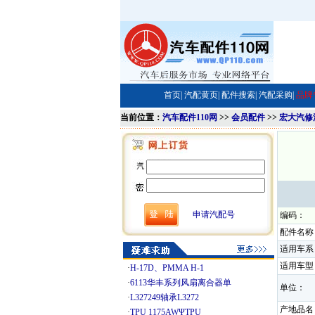
首页|
汽配黄页|
配件搜索|
汽配采购|
品牌
当前位置：
汽车配件110网
>>
会员配件
>>
宏大汽修
申请汽配号
编码：
配件名称
适用车系
适用车型
·
H-17D、PMMA H-1
·
6113华丰系列风扇离合器单
单位：
·
L327249轴承L3272
产地品名
·
TPU 1175AWΨTPU