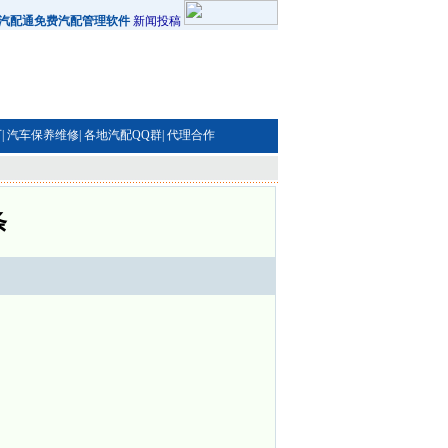
汽配通免费汽配管理软件
新闻投稿
|
汽车保养维修|
各地汽配QQ群|
代理合作
条