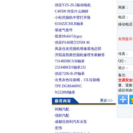
·
供应YZS-20-2振动电机
商家：
·
C40500 对应什么铜材
电话：
·
小松挖掘机中臂打开慢
·
6316ZZCMLR轴承
移动电话
·
柴改气套件
·
批发Mobil Glygoy
友情提示
·
供应PA46荷兰DSM 46
·
凤县住友挖掘机维修基地总部
传真：
·
开阳县凯斯挖掘机修理专家解答
QQ：
·
7314BDBCS36轴承
·
23244BKD1轴承232
简介：
·
供应7206-B-JP轴承
备注:
·
出售灰色垃圾桶，15L垃圾桶
交易安全
量、退换
·
TPE DGR6460NC
或任何由
·
N2228M轴承
·
同顺汽配
·
强胜汽配
·
成都伍得利汽车水泵
·
宏伟