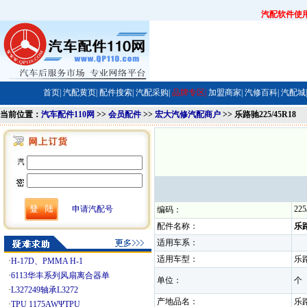
汽配软件使
首页|
汽配黄页|
配件搜索|
汽配采购|
品牌专区|
加盟商家|
汽修百科|
汽配城|
当前位置：
汽车配件110网
>>
会员配件
>>
宏大汽修汽配商户
>> 乐路驰225/45R18
申请汽配号
225
编码：
配件名称：
乐路
适用车系：
适用车型：
乐路
·
H-17D、PMMA H-1
·
6113华丰系列风扇离合器单
单位：
·
L327249轴承L3272
产地品名：
乐
·
TPU 1175AWΨTPU