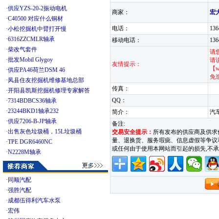
·
供应YZS-20-2振动电机
商家：
宏
·
C40500 对应什么铜材
电话：
13
·
小松挖掘机中臂打开慢
·
6316ZZCMLR轴承
移动电话：
13
·
柴改气套件
请
·
批发Mobil Glygoy
请
友情提示：
【w
·
供应PA46荷兰DSM 46
免
·
凤县住友挖掘机维修基地总部
传真：
·
开阳县凯斯挖掘机修理专家解答
QQ：
·
7314BDBCS36轴承
·
23244BKD1轴承232
简介：
汽
·
供应7206-B-JP轴承
备注:
·
出售灰色垃圾桶，15L垃圾桶
交易安全提示：
所有发布的供应商及供求
量、退换货、服务瑕疵、信息虚假等争议和纠
·
TPE DGR6460NC
或任何由于使用本网站而引起的损失,
·
N2228M轴承
·
同顺汽配
·
强胜汽配
·
成都伍得利汽车水泵
·
宏伟