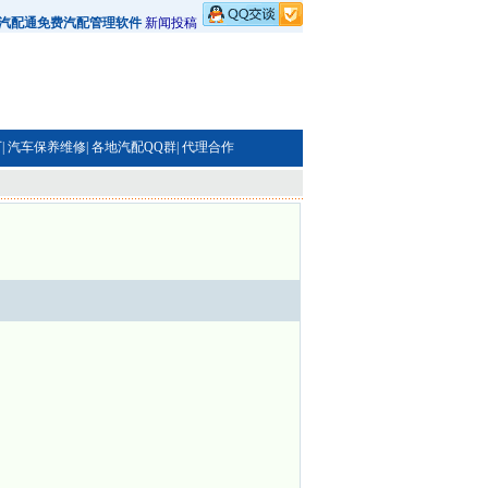
汽配通免费汽配管理软件
新闻投稿
|
汽车保养维修|
各地汽配QQ群|
代理合作