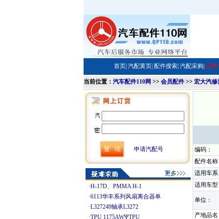
首页|
汽配黄页|
配件搜索|
汽配采购|
品牌
当前位置：
汽车配件110网
>>
会员配件
>>
宏大汽修
申请汽配号
编码：
配件名称
适用车系
适用车型
·
H-17D、PMMA H-1
·
6113华丰系列风扇离合器单
单位：
·
L327249轴承L3272
产地品名
·
TPU 1175AWΨTPU