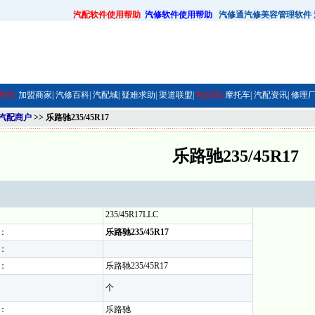
汽配软件使用帮助
汽修软件使用帮助
汽修通汽修美容管理软件
专区|
加盟商家|
汽修百科|
汽配城|
疑难求助|
渠道联盟|
电动车|
摩托车|
汽配资讯|
修理厂
汽配商户
>> 乐路驰235/45R17
乐路驰235/45R17
235/45R17LLC
：
乐路驰235/45R17
：
：
乐路驰235/45R17
个
：
乐路驰