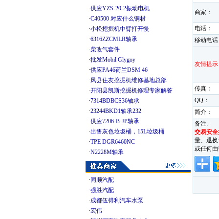
·
供应YZS-20-2振动电机
商家：
·
C40500 对应什么铜材
电话：
·
小松挖掘机中臂打开慢
·
6316ZZCMLR轴承
移动电话
·
柴改气套件
·
批发Mobil Glygoy
友情提示
·
供应PA46荷兰DSM 46
·
凤县住友挖掘机维修基地总部
传真：
·
开阳县凯斯挖掘机修理专家解答
QQ：
·
7314BDBCS36轴承
·
23244BKD1轴承232
简介：
·
供应7206-B-JP轴承
备注:
·
出售灰色垃圾桶，15L垃圾桶
交易安全
量、退换
·
TPE DGR6460NC
或任何由
·
N2228M轴承
·
同顺汽配
·
强胜汽配
·
成都伍得利汽车水泵
·
宏伟