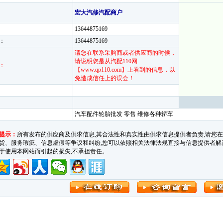
宏大汽修汽配商户
13644875169
：
13644875169
请您在联系采购商或者供应商的时候，
请说明您是从汽配110网
：
【www.qp110.com】上看到的信息，以
免造成信任上的误会！
汽车配件轮胎批发 零售 维修各种轿车
提示：
所有发布的供应商及供求信息,其合法性和真实性由供求信息提供者负责,请您
货、服务瑕疵、信息虚假等争议和纠纷,您可以依照相关法律法规直接与信息提供者解决。汽车
于使用本网站而引起的损失,不承担责任。