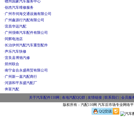
·
赣州国豪汽车服务中心
·
创杰汽车维修服务
·
广州市伺海交通设施有限公司
·
广州鑫源行汽配有限公司
·
宜昌华远汽配
·
广州强锋汽车配件有限公司
·
同辉电池店
·
长治伊州汽配汽车重型配件
·
声乐汽车快修
·
宜良县博弛汽修
·
郑州联合
·
南宁金合永盛商贸有限公司
·
广州新一嘉汽配商行
·
河源和平东盛汽配厂
·
奔富汽配
关于汽车配件110网
|
各地汽配QQ群
|
友情链接
|
联系我们
|
会员服
版权所有：汽配110网 汽车后市场专业网络平台 w