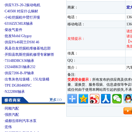
·
供应YZS-20-2振动电机
商家：
宏
·
C40500 对应什么铜材
电话：
13
·
小松挖掘机中臂打开慢
·
6316ZZCMLR轴承
移动电话：
13
·
柴改气套件
请
·
批发Mobil Glygoy
请
友情提示：
【w
·
供应PA46荷兰DSM 46
免
·
凤县住友挖掘机维修基地总部
传真：
·
开阳县凯斯挖掘机修理专家解答
QQ：
·
7314BDBCS36轴承
·
23244BKD1轴承232
简介：
汽
·
供应7206-B-JP轴承
备注:
·
出售灰色垃圾桶，15L垃圾桶
交易安全提示：
所有发布的供应商及供求
量、退换货、服务瑕疵、信息虚假等争议和纠
·
TPE DGR6460NC
或任何由于使用本网站而引起的损失,
·
N2228M轴承
·
同顺汽配
·
强胜汽配
·
成都伍得利汽车水泵
·
宏伟