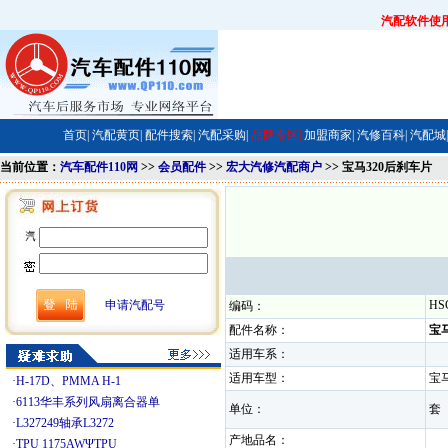
汽配软件使
首页|
汽配黄页|
配件搜索|
汽配采购|
品牌专区|
加盟商家|
汽修百科|
汽配城|
当前位置：
汽车配件110网
>>
会员配件
>>
宏大汽修汽配商户
>> 宝马320后刹车片
申请汽配号
HS
编码：
配件名称：
宝
适用车系：
适用车型：
宝
·
H-17D、PMMA H-1
·
6113华丰系列风扇离合器单
单位：
·
L327249轴承L3272
产地品名：
·
TPU 1175AWΨTPU