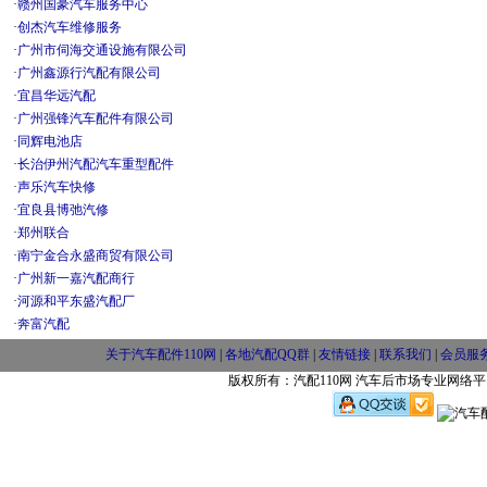
·
赣州国豪汽车服务中心
·
创杰汽车维修服务
·
广州市伺海交通设施有限公司
·
广州鑫源行汽配有限公司
·
宜昌华远汽配
·
广州强锋汽车配件有限公司
·
同辉电池店
·
长治伊州汽配汽车重型配件
·
声乐汽车快修
·
宜良县博弛汽修
·
郑州联合
·
南宁金合永盛商贸有限公司
·
广州新一嘉汽配商行
·
河源和平东盛汽配厂
·
奔富汽配
关于汽车配件110网
|
各地汽配QQ群
|
友情链接
|
联系我们
|
会员服
版权所有：汽配110网 汽车后市场专业网络平台 w