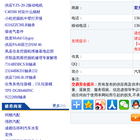
·
供应YZS-20-2振动电机
商家：
宏
·
C40500 对应什么铜材
电话：
13
·
小松挖掘机中臂打开慢
·
6316ZZCMLR轴承
移动电话：
13
·
柴改气套件
请
·
批发Mobil Glygoy
请
友情提示：
【w
·
供应PA46荷兰DSM 46
免
·
凤县住友挖掘机维修基地总部
传真：
·
开阳县凯斯挖掘机修理专家解答
QQ：
·
7314BDBCS36轴承
·
23244BKD1轴承232
简介：
汽
·
供应7206-B-JP轴承
备注:
·
出售灰色垃圾桶，15L垃圾桶
交易安全提示：
所有发布的供应商及供求
量、退换货、服务瑕疵、信息虚假等争议和纠
·
TPE DGR6460NC
或任何由于使用本网站而引起的损失,
·
N2228M轴承
·
同顺汽配
·
强胜汽配
·
成都伍得利汽车水泵
·
宏伟