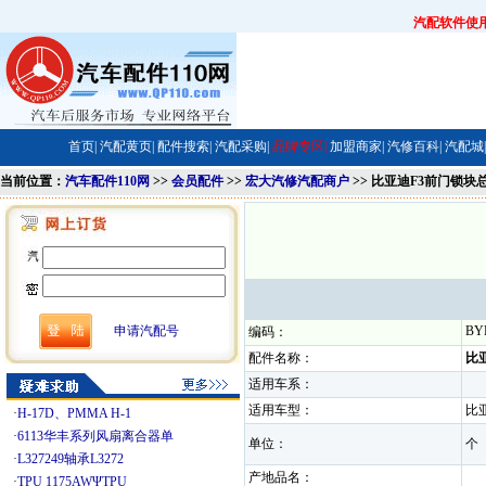
汽配软件使
首页|
汽配黄页|
配件搜索|
汽配采购|
品牌专区|
加盟商家|
汽修百科|
汽配城|
当前位置：
汽车配件110网
>>
会员配件
>>
宏大汽修汽配商户
>> 比亚迪F3前门锁块
申请汽配号
BY
编码：
配件名称：
比
适用车系：
适用车型：
比
·
H-17D、PMMA H-1
·
6113华丰系列风扇离合器单
单位：
·
L327249轴承L3272
产地品名：
·
TPU 1175AWΨTPU