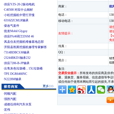
·
供应YZS-20-2振动电机
商家：
杭
·
C40500 对应什么铜材
电话：
13
·
小松挖掘机中臂打开慢
·
6316ZZCMLR轴承
移动电话：
13
·
柴改气套件
请
·
批发Mobil Glygoy
请
友情提示：
【w
·
供应PA46荷兰DSM 46
免
·
凤县住友挖掘机维修基地总部
传真：
·
开阳县凯斯挖掘机修理专家解答
QQ：
·
7314BDBCS36轴承
·
23244BKD1轴承232
销
简介：
组
·
供应7206-B-JP轴承
·
出售灰色垃圾桶，15L垃圾桶
备注:
交易安全提示：
所有发布的供应商及供求
·
TPE DGR6460NC
量、退换货、服务瑕疵、信息虚假等争议和纠
·
N2228M轴承
或任何由于使用本网站而引起的损失,
·
同顺汽配
·
强胜汽配
·
成都伍得利汽车水泵
·
宏伟