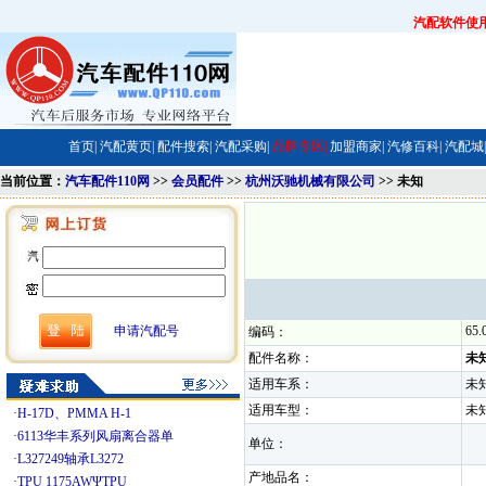
汽配软件使
首页|
汽配黄页|
配件搜索|
汽配采购|
品牌专区|
加盟商家|
汽修百科|
汽配城|
当前位置：
汽车配件110网
>>
会员配件
>>
杭州沃驰机械有限公司
>> 未知
申请汽配号
65.
编码：
配件名称：
未
适用车系：
未
适用车型：
未
·
H-17D、PMMA H-1
·
6113华丰系列风扇离合器单
单位：
·
L327249轴承L3272
产地品名：
·
TPU 1175AWΨTPU