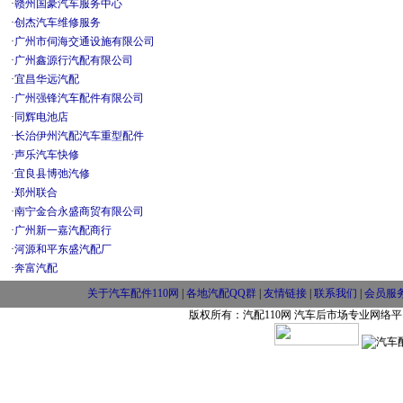
·
赣州国豪汽车服务中心
·
创杰汽车维修服务
·
广州市伺海交通设施有限公司
·
广州鑫源行汽配有限公司
·
宜昌华远汽配
·
广州强锋汽车配件有限公司
·
同辉电池店
·
长治伊州汽配汽车重型配件
·
声乐汽车快修
·
宜良县博弛汽修
·
郑州联合
·
南宁金合永盛商贸有限公司
·
广州新一嘉汽配商行
·
河源和平东盛汽配厂
·
奔富汽配
关于汽车配件110网
|
各地汽配QQ群
|
友情链接
|
联系我们
|
会员服
版权所有：汽配110网 汽车后市场专业网络平台 w