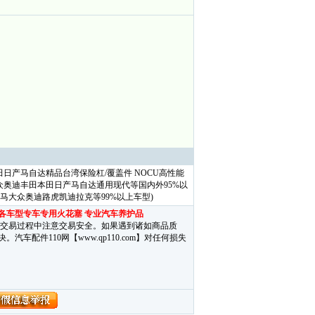
日产马自达精品台湾保险杠/覆盖件 NOCU高性能
众奥迪丰田本田日产马自达通用现代等国内外95%以
宝马大众奥迪路虎凯迪拉克等99%以上车型)
 各车型专车专用火花塞 专业汽车养护品
在交易过程中注意交易安全。如果遇到诸如商品质
配件110网【www.qp110.com】对任何损失