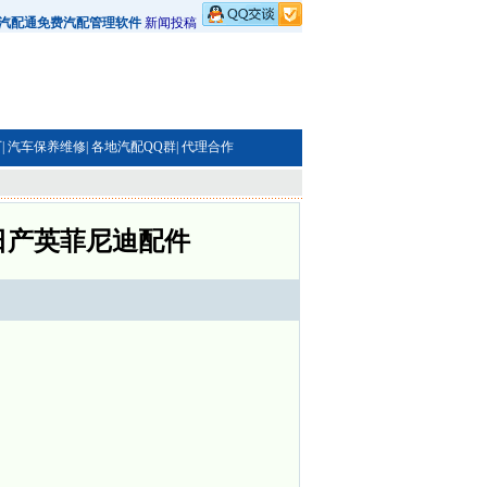
汽配通免费汽配管理软件
新闻投稿
|
汽车保养维修|
各地汽配QQ群|
代理合作
日产英菲尼迪配件