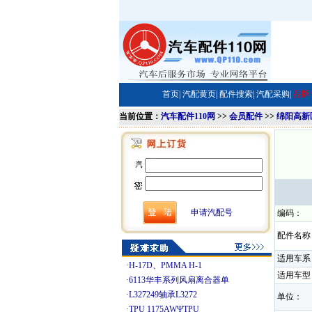
首页|
汽配黄页|
配件搜索|
汽配采购|
品牌
当前位置：
汽车配件110网
>>
会员配件
>>
绵阳高新
申请汽配号
编码：
配件名称
适用车系
·
H-17D、PMMA H-1
适用车型
·
6113华丰系列风扇离合器单
·
L327249轴承L3272
单位：
·
TPU 1175AWΨTPU