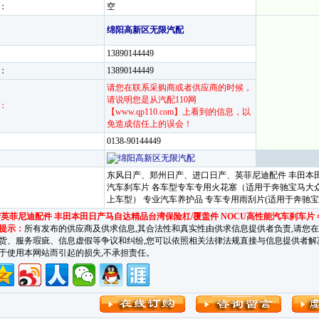
：
空
绵阳高新区无限汽配
13890144449
：
13890144449
请您在联系采购商或者供应商的时候，
请说明您是从汽配110网
：
【www.qp110.com】上看到的信息，以
免造成信任上的误会！
0138-90144449
东风日产、郑州日产、进口日产、英菲尼迪配件 丰田本田
汽车刹车片 各车型专车专用火花塞（适用于奔驰宝马大
上车型） 专业汽车养护品 专车专用雨刮片(适用于奔驰
英菲尼迪配件 丰田本田日产马自达精品台湾保险杠/覆盖件 NOCU高性能汽车刹车片
提示：
所有发布的供应商及供求信息,其合法性和真实性由供求信息提供者负责,请您
货、服务瑕疵、信息虚假等争议和纠纷,您可以依照相关法律法规直接与信息提供者解决。汽车
于使用本网站而引起的损失,不承担责任。