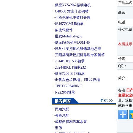
产地品名
·
供应YZS-20-2振动电机
·
C40500 对应什么铜材
商家：
·
小松挖掘机中臂打开慢
电话：
·
6316ZZCMLR轴承
移动电话
·
柴改气套件
·
批发Mobil Glygoy
·
供应PA46荷兰DSM 46
友情提示
·
凤县住友挖掘机维修基地总部
·
开阳县凯斯挖掘机修理专家解答
传真：
·
7314BDBCS36轴承
QQ：
·
23244BKD1轴承232
·
供应7206-B-JP轴承
简介：
·
出售灰色垃圾桶，15L垃圾桶
·
TPE DGR6460NC
备注:
日产
·
N2228M轴承
交易安全
量、退换
或任何由
·
同顺汽配
·
强胜汽配
·
成都伍得利汽车水泵
·
宏伟