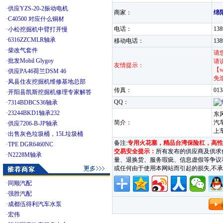
·
供应YZS-20-2振动电机
商家：
绵
·
C40500 对应什么铜材
电话：
13
·
小松挖掘机中臂打开慢
·
6316ZZCMLR轴承
移动电话：
13
·
柴改气套件
请
·
批发Mobil Glygoy
请
友情提示：
【w
·
供应PA46荷兰DSM 46
免
·
凤县住友挖掘机维修基地总部
传真：
013
·
开阳县凯斯挖掘机修理专家解答
QQ：
·
7314BDBCS36轴承
·
23244BKD1轴承232
东
简介：
汽
·
供应7206-B-JP轴承
上
·
出售灰色垃圾桶，15L垃圾桶
备注:
专用火花塞，精品台湾保险杠，高性
·
TPE DGR6460NC
交易安全提示：
所有发布的供应商及供求
·
N2228M轴承
量、退换货、服务瑕疵、信息虚假等争议和纠
或任何由于使用本网站而引起的损失,
·
同顺汽配
·
强胜汽配
·
成都伍得利汽车水泵
·
宏伟