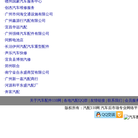
·
赣州国豪汽车服务中心
·
创杰汽车维修服务
·
广州市伺海交通设施有限公司
·
广州鑫源行汽配有限公司
·
宜昌华远汽配
·
广州强锋汽车配件有限公司
·
同辉电池店
·
长治伊州汽配汽车重型配件
·
声乐汽车快修
·
宜良县博弛汽修
·
郑州联合
·
南宁金合永盛商贸有限公司
·
广州新一嘉汽配商行
·
河源和平东盛汽配厂
·
奔富汽配
关于汽车配件110网
|
各地汽配QQ群
|
友情链接
|
联系我们
|
会员服
版权所有：汽配110网 汽车后市场专业网络平台 w