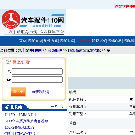
汽配软件使
首页|
汽配黄页|
配件搜索|
汽配采购|
品牌专区|
加盟商家|
汽修百科|
汽配城|
当前位置：
汽车配件110网
>>
会员配件
>>
绵阳高新区无限汽配
>> 空
申请汽配号
编码：
配件名称：
空
适用车系：
各
适用车型：
各
·
H-17D、PMMA H-1
·
6113华丰系列风扇离合器单
单位：
·
L327249轴承L3272
产地品名：
·
TPU 1175AWΨTPU