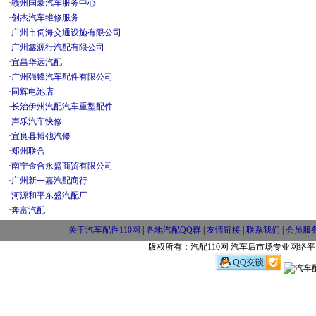
·
赣州国豪汽车服务中心
·
创杰汽车维修服务
·
广州市伺海交通设施有限公司
·
广州鑫源行汽配有限公司
·
宜昌华远汽配
·
广州强锋汽车配件有限公司
·
同辉电池店
·
长治伊州汽配汽车重型配件
·
声乐汽车快修
·
宜良县博弛汽修
·
郑州联合
·
南宁金合永盛商贸有限公司
·
广州新一嘉汽配商行
·
河源和平东盛汽配厂
·
奔富汽配
关于汽车配件110网
|
各地汽配QQ群
|
友情链接
|
联系我们
|
会员服
版权所有：汽配110网 汽车后市场专业网络平台 w