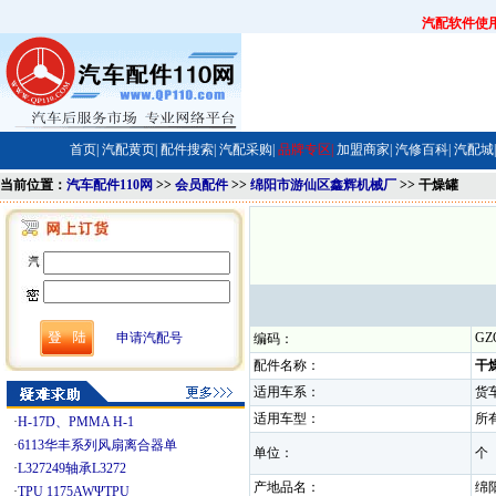
汽配软件使
首页|
汽配黄页|
配件搜索|
汽配采购|
品牌专区|
加盟商家|
汽修百科|
汽配城|
当前位置：
汽车配件110网
>>
会员配件
>>
绵阳市游仙区鑫辉机械厂
>> 干燥罐
申请汽配号
GZ
编码：
配件名称：
干
适用车系：
货
适用车型：
所
·
H-17D、PMMA H-1
·
6113华丰系列风扇离合器单
单位：
·
L327249轴承L3272
产地品名：
·
TPU 1175AWΨTPU