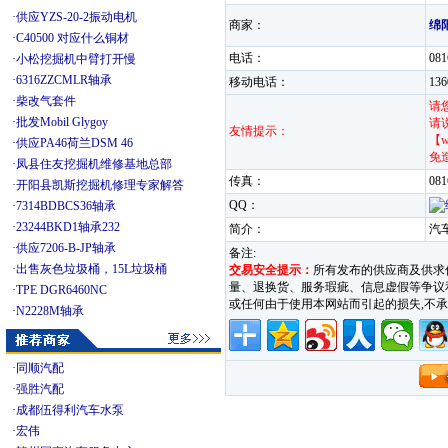
·
供应YZS-20-2振动电机
商家：
绵
·
C40500 对应什么铜材
电话：
08
·
小松挖掘机中臂打开慢
·
6316ZZCMLR轴承
移动电话：
13
·
柴改气套件
请
·
批发Mobil Glygoy
请
友情提示：
【w
·
供应PA46荷兰DSM 46
免
·
凤县住友挖掘机维修基地总部
传真：
081
·
开阳县凯斯挖掘机修理专家解答
QQ：
·
7314BDBCS36轴承
·
23244BKD1轴承232
简介：
汽
·
供应7206-B-JP轴承
备注:
·
出售灰色垃圾桶，15L垃圾桶
交易安全提示：
所有发布的供应商及供求
量、退换货、服务瑕疵、信息虚假等争议和纠
·
TPE DGR6460NC
或任何由于使用本网站而引起的损失,
·
N2228M轴承
·
同顺汽配
·
强胜汽配
·
成都伍得利汽车水泵
·
宏伟