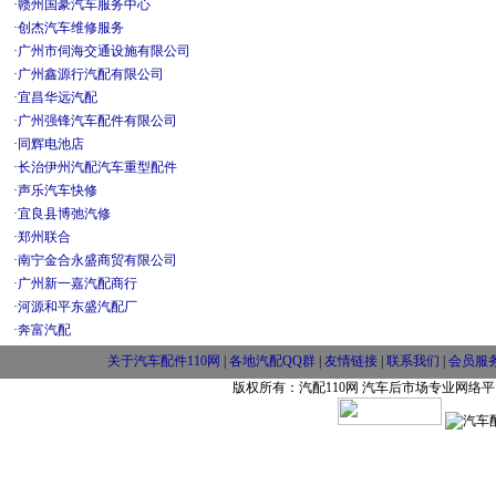
·
赣州国豪汽车服务中心
·
创杰汽车维修服务
·
广州市伺海交通设施有限公司
·
广州鑫源行汽配有限公司
·
宜昌华远汽配
·
广州强锋汽车配件有限公司
·
同辉电池店
·
长治伊州汽配汽车重型配件
·
声乐汽车快修
·
宜良县博弛汽修
·
郑州联合
·
南宁金合永盛商贸有限公司
·
广州新一嘉汽配商行
·
河源和平东盛汽配厂
·
奔富汽配
关于汽车配件110网
|
各地汽配QQ群
|
友情链接
|
联系我们
|
会员服
版权所有：汽配110网 汽车后市场专业网络平台 w