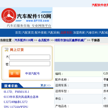
汽配软件使
首页|
汽配黄页|
配件搜索|
汽配采购|
品牌专区|
加盟商家|
汽修百科|
汽配城|
当前位置：
汽车配件110网
>>
会员配件
>>
绵阳市游仙区鑫辉机械厂
>> 干燥器
申请汽配号
GZ
编码：
配件名称：
干
适用车系：
货
适用车型：
所
·
H-17D、PMMA H-1
·
6113华丰系列风扇离合器单
单位：
·
L327249轴承L3272
产地品名：
·
TPU 1175AWΨTPU