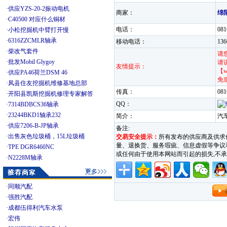
·
供应YZS-20-2振动电机
商家：
绵
·
C40500 对应什么铜材
电话：
08
·
小松挖掘机中臂打开慢
·
6316ZZCMLR轴承
移动电话：
13
·
柴改气套件
请
·
批发Mobil Glygoy
请
友情提示：
【w
·
供应PA46荷兰DSM 46
免
·
凤县住友挖掘机维修基地总部
传真：
081
·
开阳县凯斯挖掘机修理专家解答
QQ：
·
7314BDBCS36轴承
·
23244BKD1轴承232
简介：
汽
·
供应7206-B-JP轴承
备注:
·
出售灰色垃圾桶，15L垃圾桶
交易安全提示：
所有发布的供应商及供求
量、退换货、服务瑕疵、信息虚假等争议和纠
·
TPE DGR6460NC
或任何由于使用本网站而引起的损失,
·
N2228M轴承
·
同顺汽配
·
强胜汽配
·
成都伍得利汽车水泵
·
宏伟