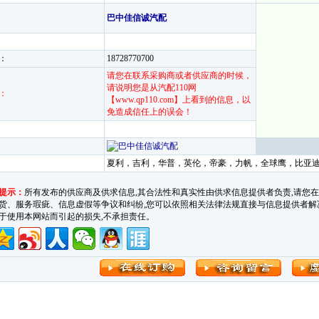
巴中佳信诚汽配
：
18728770700
请您在联系采购商或者供应商的时候，
请说明您是从汽配110网
：
【www.qp110.com】上看到的信息，以
免造成信任上的误会！
夏利，吉利，华普，英伦，帝豪，力帆，全球鹰，比
提示：
所有发布的供应商及供求信息,其合法性和真实性由供求信息提供者负责,请您
货、服务瑕疵、信息虚假等争议和纠纷,您可以依照相关法律法规直接与信息提供者解决。汽车
于使用本网站而引起的损失,不承担责任。