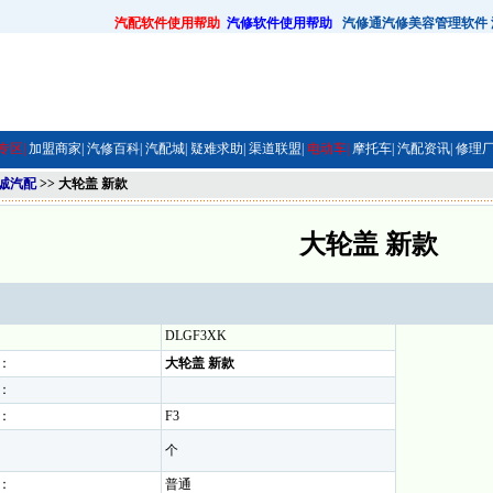
汽配软件使用帮助
汽修软件使用帮助
汽修通汽修美容管理软件
专区|
加盟商家|
汽修百科|
汽配城|
疑难求助|
渠道联盟|
电动车|
摩托车|
汽配资讯|
修理厂
诚汽配
>> 大轮盖 新款
大轮盖 新款
DLGF3XK
：
大轮盖 新款
：
：
F3
个
：
普通