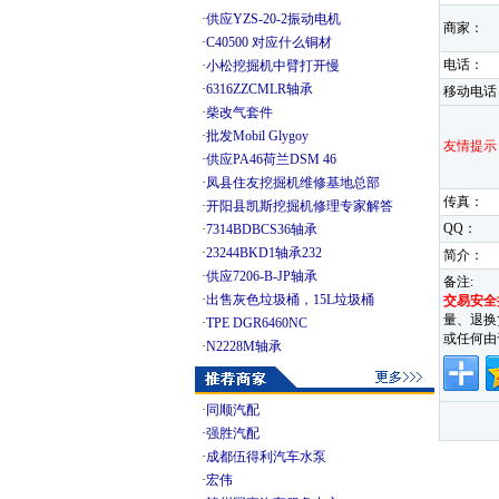
·
供应YZS-20-2振动电机
商家：
·
C40500 对应什么铜材
电话：
·
小松挖掘机中臂打开慢
·
6316ZZCMLR轴承
移动电话
·
柴改气套件
·
批发Mobil Glygoy
友情提示
·
供应PA46荷兰DSM 46
·
凤县住友挖掘机维修基地总部
传真：
·
开阳县凯斯挖掘机修理专家解答
QQ：
·
7314BDBCS36轴承
·
23244BKD1轴承232
简介：
·
供应7206-B-JP轴承
备注:
·
出售灰色垃圾桶，15L垃圾桶
交易安全
量、退换
·
TPE DGR6460NC
或任何由
·
N2228M轴承
·
同顺汽配
·
强胜汽配
·
成都伍得利汽车水泵
·
宏伟