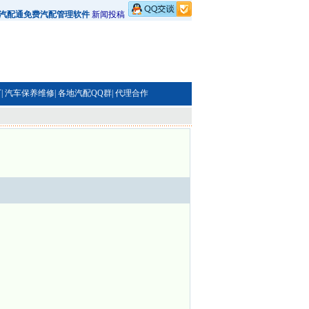
汽配通免费汽配管理软件
新闻投稿
|
汽车保养维修|
各地汽配QQ群|
代理合作