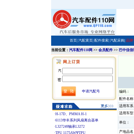
首页|
汽配黄页|
配件搜索|
汽配采购|
品牌
当前位置：
汽车配件110网
>>
会员配件
>>
巴中佳信
申请汽配号
编码：
配件名称
适用车系
适用车型
·
H-17D、PMMA H-1
·
6113华丰系列风扇离合器单
单位：
·
L327249轴承L3272
产地品名
·
TPU 1175AWΨTPU