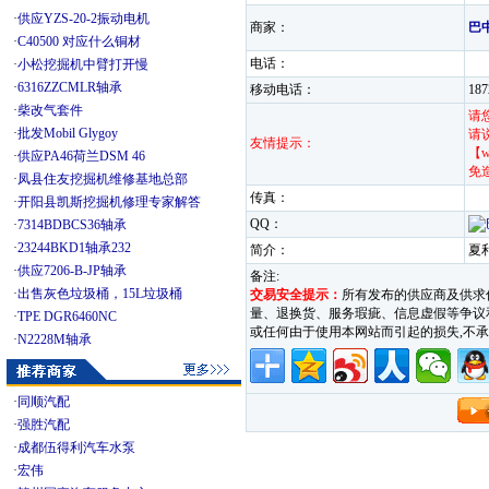
·
供应YZS-20-2振动电机
商家：
巴
·
C40500 对应什么铜材
电话：
·
小松挖掘机中臂打开慢
·
6316ZZCMLR轴承
移动电话：
18
·
柴改气套件
请
·
批发Mobil Glygoy
请
友情提示：
【w
·
供应PA46荷兰DSM 46
免
·
凤县住友挖掘机维修基地总部
传真：
·
开阳县凯斯挖掘机修理专家解答
QQ：
·
7314BDBCS36轴承
·
23244BKD1轴承232
简介：
夏
·
供应7206-B-JP轴承
备注:
·
出售灰色垃圾桶，15L垃圾桶
交易安全提示：
所有发布的供应商及供求
量、退换货、服务瑕疵、信息虚假等争议和纠
·
TPE DGR6460NC
或任何由于使用本网站而引起的损失,
·
N2228M轴承
·
同顺汽配
·
强胜汽配
·
成都伍得利汽车水泵
·
宏伟