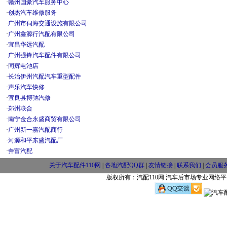
·
赣州国豪汽车服务中心
·
创杰汽车维修服务
·
广州市伺海交通设施有限公司
·
广州鑫源行汽配有限公司
·
宜昌华远汽配
·
广州强锋汽车配件有限公司
·
同辉电池店
·
长治伊州汽配汽车重型配件
·
声乐汽车快修
·
宜良县博弛汽修
·
郑州联合
·
南宁金合永盛商贸有限公司
·
广州新一嘉汽配商行
·
河源和平东盛汽配厂
·
奔富汽配
关于汽车配件110网
|
各地汽配QQ群
|
友情链接
|
联系我们
|
会员服
版权所有：汽配110网 汽车后市场专业网络平台 w