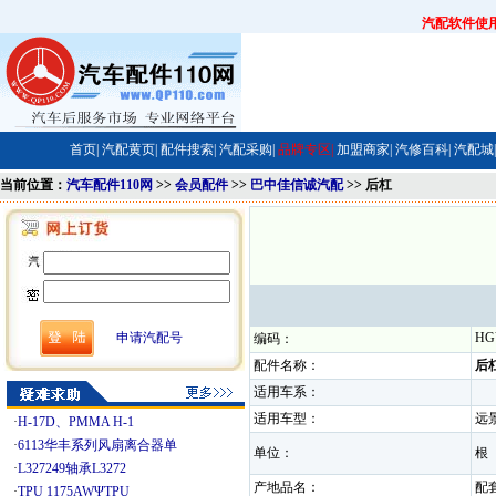
汽配软件使
首页|
汽配黄页|
配件搜索|
汽配采购|
品牌专区|
加盟商家|
汽修百科|
汽配城|
当前位置：
汽车配件110网
>>
会员配件
>>
巴中佳信诚汽配
>> 后杠
申请汽配号
HG
编码：
配件名称：
后
适用车系：
适用车型：
远
·
H-17D、PMMA H-1
·
6113华丰系列风扇离合器单
单位：
·
L327249轴承L3272
产地品名：
·
TPU 1175AWΨTPU