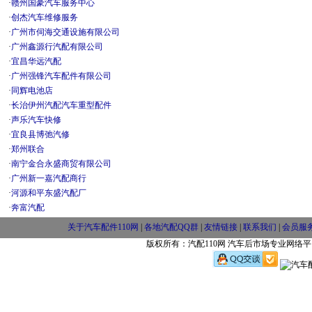
·
赣州国豪汽车服务中心
·
创杰汽车维修服务
·
广州市伺海交通设施有限公司
·
广州鑫源行汽配有限公司
·
宜昌华远汽配
·
广州强锋汽车配件有限公司
·
同辉电池店
·
长治伊州汽配汽车重型配件
·
声乐汽车快修
·
宜良县博弛汽修
·
郑州联合
·
南宁金合永盛商贸有限公司
·
广州新一嘉汽配商行
·
河源和平东盛汽配厂
·
奔富汽配
关于汽车配件110网
|
各地汽配QQ群
|
友情链接
|
联系我们
|
会员服
版权所有：汽配110网 汽车后市场专业网络平台 w