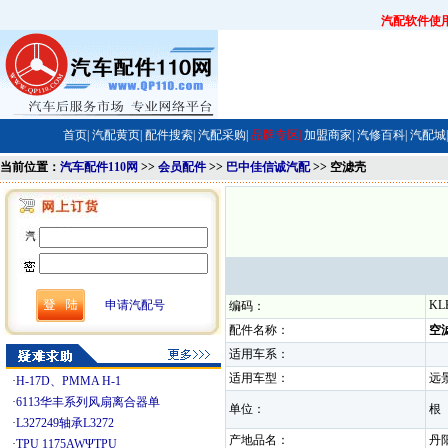
汽配软件使
首页|
汽配黄页|
配件搜索|
汽配采购|
品牌专区|
加盟商家|
汽修百科|
汽配城|
当前位置：
汽车配件110网
>>
会员配件
>>
巴中佳信诚汽配
>> 空滤壳
申请汽配号
KL
编码：
配件名称：
空
适用车系：
适用车型：
远
·
H-17D、PMMA H-1
·
6113华丰系列风扇离合器单
单位：
·
L327249轴承L3272
产地品名：
·
TPU 1175AWΨTPU