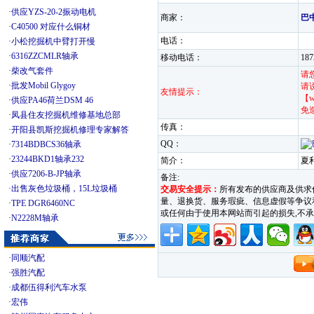
·
供应YZS-20-2振动电机
商家：
巴
·
C40500 对应什么铜材
电话：
·
小松挖掘机中臂打开慢
·
6316ZZCMLR轴承
移动电话：
18
·
柴改气套件
请
·
批发Mobil Glygoy
请
友情提示：
【w
·
供应PA46荷兰DSM 46
免
·
凤县住友挖掘机维修基地总部
传真：
·
开阳县凯斯挖掘机修理专家解答
QQ：
·
7314BDBCS36轴承
·
23244BKD1轴承232
简介：
夏
·
供应7206-B-JP轴承
备注:
·
出售灰色垃圾桶，15L垃圾桶
交易安全提示：
所有发布的供应商及供求
量、退换货、服务瑕疵、信息虚假等争议和纠
·
TPE DGR6460NC
或任何由于使用本网站而引起的损失,
·
N2228M轴承
·
同顺汽配
·
强胜汽配
·
成都伍得利汽车水泵
·
宏伟