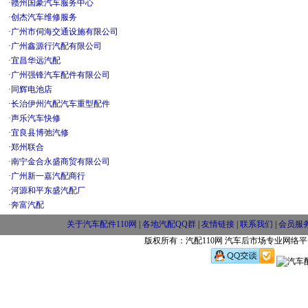
·
赣州国豪汽车服务中心
·
创杰汽车维修服务
·
广州市伺海交通设施有限公司
·
广州鑫源行汽配有限公司
·
宜昌华远汽配
·
广州强锋汽车配件有限公司
·
同辉电池店
·
长治伊州汽配汽车重型配件
·
声乐汽车快修
·
宜良县博弛汽修
·
郑州联合
·
南宁金合永盛商贸有限公司
·
广州新一嘉汽配商行
·
河源和平东盛汽配厂
·
奔富汽配
关于汽车配件110网
|
各地汽配QQ群
|
友情链接
|
联系我们
|
会员服
版权所有：汽配110网 汽车后市场专业网络平台 w