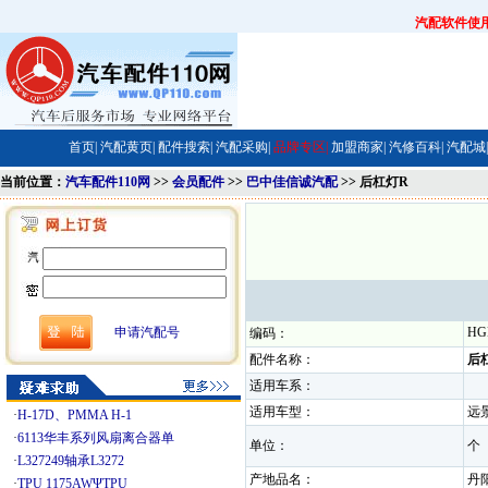
汽配软件使
首页|
汽配黄页|
配件搜索|
汽配采购|
品牌专区|
加盟商家|
汽修百科|
汽配城|
当前位置：
汽车配件110网
>>
会员配件
>>
巴中佳信诚汽配
>> 后杠灯R
申请汽配号
HG
编码：
配件名称：
后
适用车系：
适用车型：
远
·
H-17D、PMMA H-1
·
6113华丰系列风扇离合器单
单位：
·
L327249轴承L3272
产地品名：
·
TPU 1175AWΨTPU