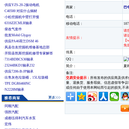
·
供应YZS-20-2振动电机
商家：
巴
·
C40500 对应什么铜材
电话：
·
小松挖掘机中臂打开慢
·
6316ZZCMLR轴承
移动电话：
18
·
柴改气套件
请
·
批发Mobil Glygoy
请
友情提示：
【w
·
供应PA46荷兰DSM 46
免
·
凤县住友挖掘机维修基地总部
传真：
·
开阳县凯斯挖掘机修理专家解答
QQ：
·
7314BDBCS36轴承
·
23244BKD1轴承232
简介：
夏
·
供应7206-B-JP轴承
备注:
·
出售灰色垃圾桶，15L垃圾桶
交易安全提示：
所有发布的供应商及供求
量、退换货、服务瑕疵、信息虚假等争议和纠
·
TPE DGR6460NC
或任何由于使用本网站而引起的损失,
·
N2228M轴承
·
同顺汽配
·
强胜汽配
·
成都伍得利汽车水泵
·
宏伟