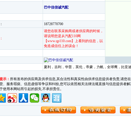
巴中佳信诚汽配
：
18728770700
请您在联系采购商或者供应商的时候，
请说明您是从汽配110网
：
【www.qp110.com】上看到的信息，以
免造成信任上的误会！
夏利，吉利，华普，英伦，帝豪，力帆，全球鹰，比
提示：
所有发布的供应商及供求信息,其合法性和真实性由供求信息提供者负责,请您
货、服务瑕疵、信息虚假等争议和纠纷,您可以依照相关法律法规直接与信息提供者解决。汽车
于使用本网站而引起的损失,不承担责任。