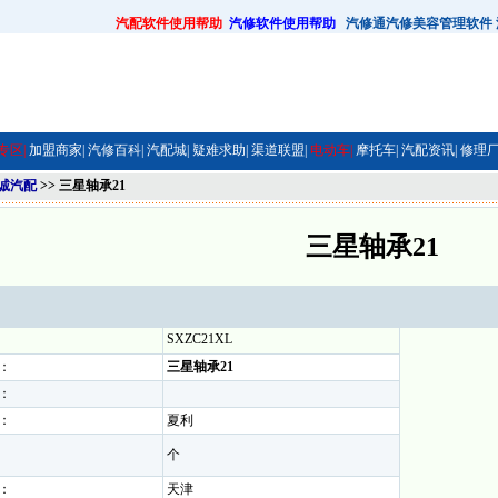
汽配软件使用帮助
汽修软件使用帮助
汽修通汽修美容管理软件
专区|
加盟商家|
汽修百科|
汽配城|
疑难求助|
渠道联盟|
电动车|
摩托车|
汽配资讯|
修理厂
诚汽配
>> 三星轴承21
三星轴承21
SXZC21XL
：
三星轴承21
：
：
夏利
个
：
天津