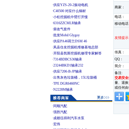
·
供应YZS-20-2振动电机
商家：
·
C40500 对应什么铜材
电话：
·
小松挖掘机中臂打开慢
·
6316ZZCMLR轴承
移动电话
·
柴改气套件
·
批发Mobil Glygoy
友情提示
·
供应PA46荷兰DSM 46
·
凤县住友挖掘机维修基地总部
传真：
·
开阳县凯斯挖掘机修理专家解答
QQ：
·
7314BDBCS36轴承
·
23244BKD1轴承232
简介：
·
供应7206-B-JP轴承
备注:
·
出售灰色垃圾桶，15L垃圾桶
交易安全
量、退换
·
TPE DGR6460NC
或任何由
·
N2228M轴承
·
同顺汽配
·
强胜汽配
·
成都伍得利汽车水泵
·
宏伟