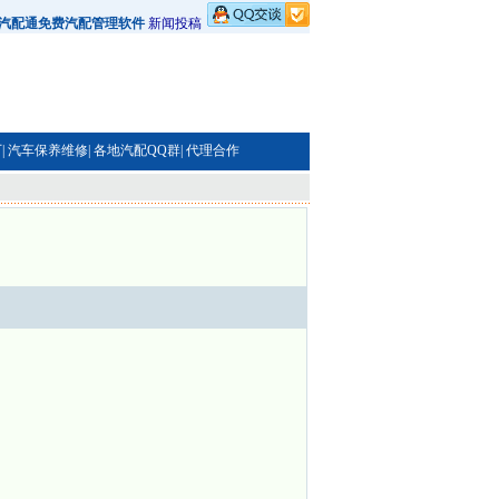
汽配通免费汽配管理软件
新闻投稿
|
汽车保养维修|
各地汽配QQ群|
代理合作