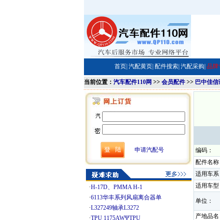
首页|
汽配黄页|
配件搜索|
汽配采购|
品牌
当前位置：
汽车配件110网
>>
会员配件
>>
巴中佳信
申请汽配号
编码：
配件名称
适用车系
适用车型
·
H-17D、PMMA H-1
·
6113华丰系列风扇离合器单
单位：
·
L327249轴承L3272
产地品名
·
TPU 1175AWΨTPU