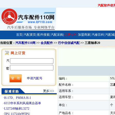
汽配软件使
首页|
汽配黄页|
配件搜索|
汽配采购|
品牌专区|
加盟商家|
汽修百科|
汽配城|
当前位置：
汽车配件110网
>>
会员配件
>>
巴中佳信诚汽配
>> 三星轴承20
申请汽配号
SX
编码：
配件名称：
三
适用车系：
适用车型：
夏
·
H-17D、PMMA H-1
·
6113华丰系列风扇离合器单
单位：
·
L327249轴承L3272
产地品名：
·
TPU 1175AWΨTPU