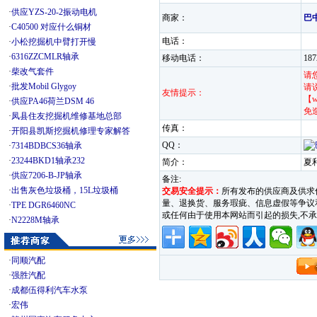
·
供应YZS-20-2振动电机
商家：
巴
·
C40500 对应什么铜材
电话：
·
小松挖掘机中臂打开慢
·
6316ZZCMLR轴承
移动电话：
18
·
柴改气套件
请
·
批发Mobil Glygoy
请
友情提示：
【w
·
供应PA46荷兰DSM 46
免
·
凤县住友挖掘机维修基地总部
传真：
·
开阳县凯斯挖掘机修理专家解答
QQ：
·
7314BDBCS36轴承
·
23244BKD1轴承232
简介：
夏
·
供应7206-B-JP轴承
备注:
·
出售灰色垃圾桶，15L垃圾桶
交易安全提示：
所有发布的供应商及供求
量、退换货、服务瑕疵、信息虚假等争议和纠
·
TPE DGR6460NC
或任何由于使用本网站而引起的损失,
·
N2228M轴承
·
同顺汽配
·
强胜汽配
·
成都伍得利汽车水泵
·
宏伟