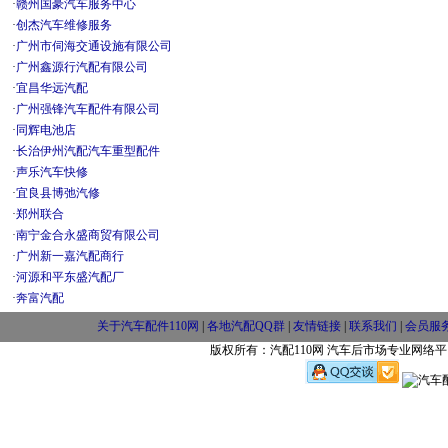
·
赣州国豪汽车服务中心
·
创杰汽车维修服务
·
广州市伺海交通设施有限公司
·
广州鑫源行汽配有限公司
·
宜昌华远汽配
·
广州强锋汽车配件有限公司
·
同辉电池店
·
长治伊州汽配汽车重型配件
·
声乐汽车快修
·
宜良县博弛汽修
·
郑州联合
·
南宁金合永盛商贸有限公司
·
广州新一嘉汽配商行
·
河源和平东盛汽配厂
·
奔富汽配
关于汽车配件110网
|
各地汽配QQ群
|
友情链接
|
联系我们
|
会员服
版权所有：汽配110网 汽车后市场专业网络平台 w