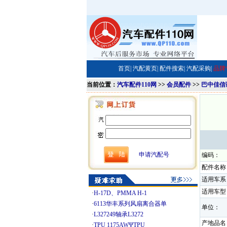
首页|
汽配黄页|
配件搜索|
汽配采购|
品牌
当前位置：
汽车配件110网
>>
会员配件
>>
巴中佳信
申请汽配号
编码：
配件名称
适用车系
适用车型
·
H-17D、PMMA H-1
·
6113华丰系列风扇离合器单
单位：
·
L327249轴承L3272
产地品名
·
TPU 1175AWΨTPU