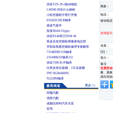
·
供应YZS-20-2振动电机
商家：
·
C40500 对应什么铜材
电话：
·
小松挖掘机中臂打开慢
·
6316ZZCMLR轴承
移动电话
·
柴改气套件
·
批发Mobil Glygoy
友情提示
·
供应PA46荷兰DSM 46
·
凤县住友挖掘机维修基地总部
传真：
·
开阳县凯斯挖掘机修理专家解答
QQ：
·
7314BDBCS36轴承
·
23244BKD1轴承232
简介：
·
供应7206-B-JP轴承
备注:
·
出售灰色垃圾桶，15L垃圾桶
交易安全
量、退换
·
TPE DGR6460NC
或任何由
·
N2228M轴承
·
同顺汽配
·
强胜汽配
·
成都伍得利汽车水泵
·
宏伟