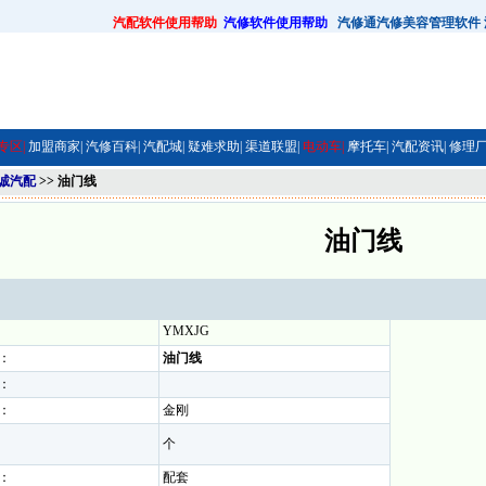
汽配软件使用帮助
汽修软件使用帮助
汽修通汽修美容管理软件
专区|
加盟商家|
汽修百科|
汽配城|
疑难求助|
渠道联盟|
电动车|
摩托车|
汽配资讯|
修理厂
诚汽配
>> 油门线
油门线
YMXJG
：
油门线
：
：
金刚
个
：
配套