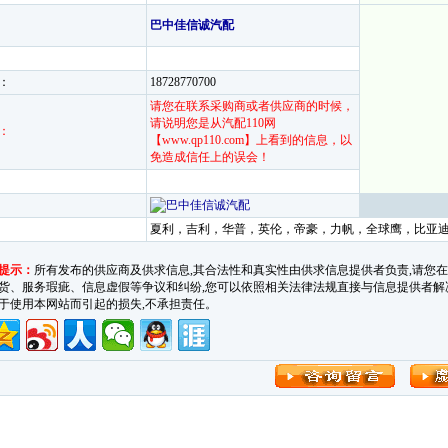
巴中佳信诚汽配
：
18728770700
请您在联系采购商或者供应商的时候，
请说明您是从汽配110网
：
【www.qp110.com】上看到的信息，以
免造成信任上的误会！
夏利，吉利，华普，英伦，帝豪，力帆，全球鹰，比
提示：
所有发布的供应商及供求信息,其合法性和真实性由供求信息提供者负责,请您
货、服务瑕疵、信息虚假等争议和纠纷,您可以依照相关法律法规直接与信息提供者解决。汽车
于使用本网站而引起的损失,不承担责任。