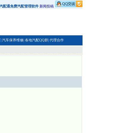
汽配通免费汽配管理软件
新闻投稿
|
汽车保养维修|
各地汽配QQ群|
代理合作