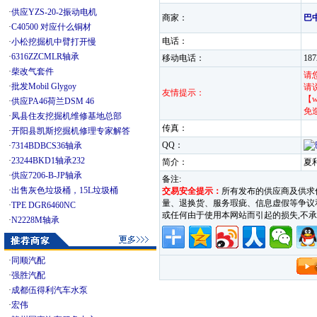
·
供应YZS-20-2振动电机
商家：
巴
·
C40500 对应什么铜材
电话：
·
小松挖掘机中臂打开慢
·
6316ZZCMLR轴承
移动电话：
18
·
柴改气套件
请
·
批发Mobil Glygoy
请
友情提示：
【w
·
供应PA46荷兰DSM 46
免
·
凤县住友挖掘机维修基地总部
传真：
·
开阳县凯斯挖掘机修理专家解答
QQ：
·
7314BDBCS36轴承
·
23244BKD1轴承232
简介：
夏
·
供应7206-B-JP轴承
备注:
·
出售灰色垃圾桶，15L垃圾桶
交易安全提示：
所有发布的供应商及供求
量、退换货、服务瑕疵、信息虚假等争议和纠
·
TPE DGR6460NC
或任何由于使用本网站而引起的损失,
·
N2228M轴承
·
同顺汽配
·
强胜汽配
·
成都伍得利汽车水泵
·
宏伟