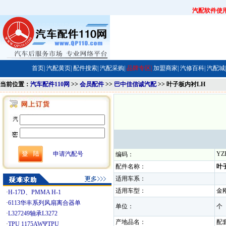
汽配软件使
首页|
汽配黄页|
配件搜索|
汽配采购|
品牌专区|
加盟商家|
汽修百科|
汽配城|
当前位置：
汽车配件110网
>>
会员配件
>>
巴中佳信诚汽配
>> 叶子板内衬LH
申请汽配号
YZ
编码：
配件名称：
叶
适用车系：
适用车型：
金
·
H-17D、PMMA H-1
·
6113华丰系列风扇离合器单
单位：
·
L327249轴承L3272
产地品名：
·
TPU 1175AWΨTPU