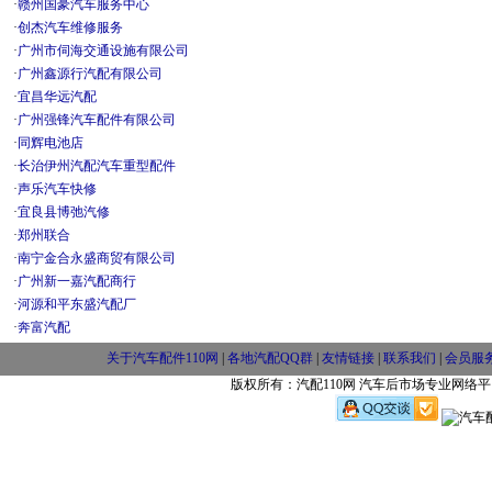
·
赣州国豪汽车服务中心
·
创杰汽车维修服务
·
广州市伺海交通设施有限公司
·
广州鑫源行汽配有限公司
·
宜昌华远汽配
·
广州强锋汽车配件有限公司
·
同辉电池店
·
长治伊州汽配汽车重型配件
·
声乐汽车快修
·
宜良县博弛汽修
·
郑州联合
·
南宁金合永盛商贸有限公司
·
广州新一嘉汽配商行
·
河源和平东盛汽配厂
·
奔富汽配
关于汽车配件110网
|
各地汽配QQ群
|
友情链接
|
联系我们
|
会员服
版权所有：汽配110网 汽车后市场专业网络平台 w